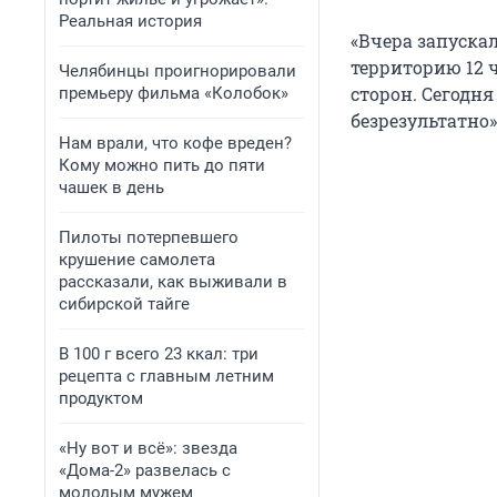
Реальная история
«Вчера запуска
территорию 12 
Челябинцы проигнорировали
сторон. Сегодня
премьеру фильма «Колобок»
безрезультатно»
Нам врали, что кофе вреден?
Кому можно пить до пяти
чашек в день
Пилоты потерпевшего
крушение самолета
рассказали, как выживали в
сибирской тайге
В 100 г всего 23 ккал: три
рецепта с главным летним
продуктом
«Ну вот и всё»: звезда
«Дома-2» развелась с
молодым мужем