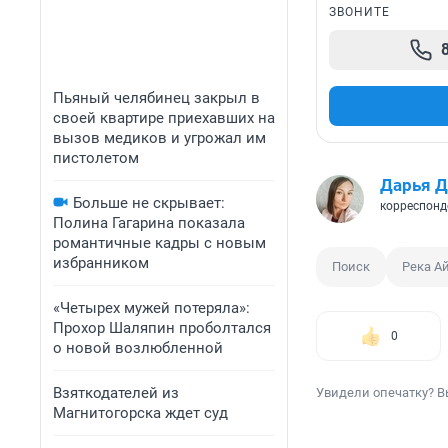
ЗВОНИТЕ
Пьяный челябинец закрыл в
своей квартире приехавших на
вызов медиков и угрожал им
пистолетом
Дарья Д
Больше не скрывает:
корреспонд
Полина Гагарина показала
романтичные кадры с новым
избранником
Поиск
Река А
«Четырех мужей потеряла»:
Прохор Шаляпин проболтался
0
о новой возлюбленной
Взяткодателей из
Увидели опечатку? В
Магнитогорска ждет суд