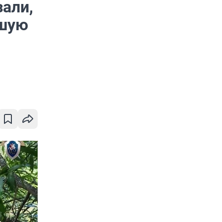
зали,
вшую