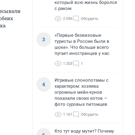
который всю жизнь боролся
с раком
чесывали
обеих
2 096
Обсудить
ока
«Первые безвизовые
3
туристы в России были в
шоке». Что больше всего
пугает иностранцев у нас
1 203
1
Игривые слонопотамы с
4
характером: хозяева
огромных мейн-кунов
показали своих котов —
фото суровых питомцев
1 161
Обсудить
Кто тут воду мутит? Почему