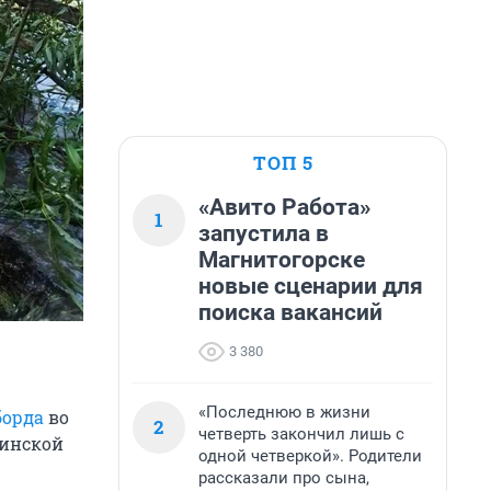
ТОП 5
«Авито Работа»
1
запустила в
Магнитогорске
новые сценарии для
поиска вакансий
3 380
«Последнюю в жизни
борда
во
2
четверть закончил лишь с
бинской
одной четверкой». Родители
рассказали про сына,