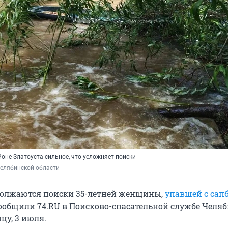
айоне Златоуста сильное, что усложняет поиски
Челябинской области
должаются поиски 35-летней женщины,
упавшей с сап
сообщили 74.RU в Поисково-спасательной службе Челя
цу, 3 июля.