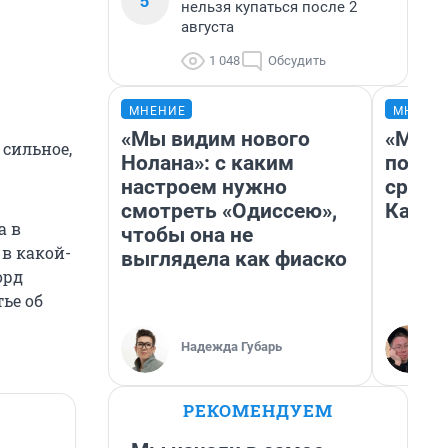
5
нельзя купаться после 2
августа
1 048
Обсудить
МНЕНИЕ
МНЕНИ
«Мы видим нового
«Маши
 сильное,
Нолана»: с каким
полет
настроем нужно
сравн
смотреть «Одиссею»,
Казах
а в
чтобы она не
 в какой-
выглядела как фиаско
орд
тье об
Надежда Губарь
РЕКОМЕНДУЕМ