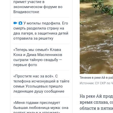
примет участие в
экономическом форуме во
Владивостоке
У могилы педофила. Его
смерть разделила страну на
два лагеря, а защитника детей
отправила за решетку
«Теперь мы семья!» Клава
Кока и Дима Масленников
сыграли тайную свадьбу —
первые фото
«Простите нас за всё». С
Течение в реке Ай в р
телефона исчезнувшей в тайге
Источник: 
СУ СКР по 
семьи Усольцевых пришло
леденящее душу сообщение
На реке Ай про
время сплава, 
«Меня годами преследует
бывшая любовница мужа: она
области в пятни
портит жилье и угрожает».