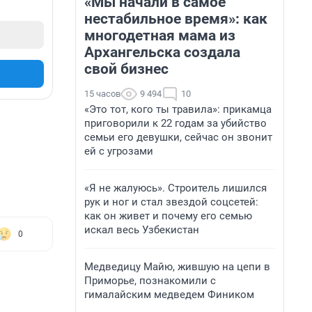
«Мы начали в самое
нестабильное время»: как
многодетная мама из
Архангельска создала
свой бизнес
15 часов
9 494
10
«Это тот, кого ты травила»: прикамца
приговорили к 22 годам за убийство
семьи его девушки, сейчас он звонит
ей с угрозами
«Я не жалуюсь». Строитель лишился
рук и ног и стал звездой соцсетей:
как он живет и почему его семью
искал весь Узбекистан
0
Медведицу Майю, жившую на цепи в
Приморье, познакомили с
гималайским медведем Фиником