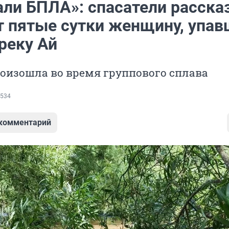
али БПЛА»: спасатели расска
т пятые сутки женщину, упа
 реку Ай
оизошла во время группового сплава
534
 комментарий