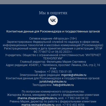
Мы в соцсетях
Контактные данные для Роскомнадзора и государственных органов
Сетевое издание «Мгорск.ру» (18+)
Зарегистрировано Федеральной службой по надзору в сфере связи,
информационных технологий и массовых коммуникаций (Роскомнадзор)
Регистрационный номер и дата принятия решения о регистрации: ЭЛ №
ФС 77-84712 от 06.02.2023 г.
Учредитель: Общество с ограниченной ответственностью "ИНТЕРНЕТ
ТЕХНОЛОГИИ"
Главный редактор: Филипцева Мария Сергеевна
Адрес редакции: 454091, г. Челябинск, проспект Ленина, 26А, стр.2, 16
этаж
Телефон: +7 (982) 730-31-35
Электронный адрес редакции:
mgorsk@shkulev.ru
Контактные данные для Роскомнадзора и государственных органов:
juristchel@shkulev.ru
Техподдержка:
help@shkulev.ru
По вопросам коммерческого сотрудничества:
Жапарова Жанна, менеджер по работе с федеральными клиентами
zhanna.zhaparova@shkulev.ru
, моб. + 7 982 640 34 32
Ревина Мария, директор по работе с федеральными клиентами
mariya.revina@shkulev.ru
, моб. +7 910 402 4056