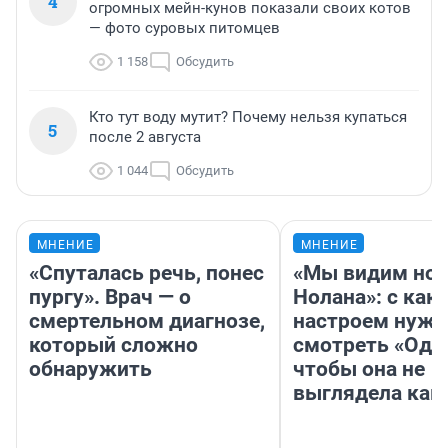
4
огромных мейн-кунов показали своих котов
— фото суровых питомцев
1 158
Обсудить
Кто тут воду мутит? Почему нельзя купаться
5
после 2 августа
1 044
Обсудить
МНЕНИЕ
МНЕНИЕ
«Спуталась речь, понес
«Мы видим нов
пургу». Врач — о
Нолана»: с как
смертельном диагнозе,
настроем нужн
который сложно
смотреть «Оди
обнаружить
чтобы она не
выглядела как