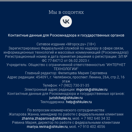
Мы в соцсетях
Контактные данные для Роскомнадзора и государственных органов
Сетевое издание «Мгорск.ру» (18+)
Зарегистрировано Федеральной службой по надзору в сфере связи,
информационных технологий и массовых коммуникаций (Роскомнадзор)
Регистрационный номер и дата принятия решения о регистрации: ЭЛ №
ФС 77-84712 от 06.02.2023 г.
Учредитель: Общество с ограниченной ответственностью "ИНТЕРНЕТ
ТЕХНОЛОГИИ"
Главный редактор: Филипцева Мария Сергеевна
Адрес редакции: 454091, г. Челябинск, проспект Ленина, 26А, стр.2, 16
этаж
Телефон: +7 (982) 730-31-35
Электронный адрес редакции:
mgorsk@shkulev.ru
Контактные данные для Роскомнадзора и государственных органов:
juristchel@shkulev.ru
Техподдержка:
help@shkulev.ru
По вопросам коммерческого сотрудничества:
Жапарова Жанна, менеджер по работе с федеральными клиентами
zhanna.zhaparova@shkulev.ru
, моб. + 7 982 640 34 32
Ревина Мария, директор по работе с федеральными клиентами
mariya.revina@shkulev.ru
, моб. +7 910 402 4056