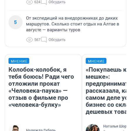
624
Обсудить
От экспедиций на внедорожниках до диких
5
маршрутов. Сколько стоит отдых на Алтае в
августе — варианты туров
567
Обсудить
МНЕНИЕ
МНЕНИЕ
Колобок-колобок, я
«Покупаешь ко
тебя боюсь! Ради чего
мешке»:
отложили прокат
предпринимат
«Человека-паука» —
рассказала, как
отзыв о фильме про
самом деле ус
«человека-булку»
бизнес со скл
дешевых това
Наталья Шорох
Надежда Губарь