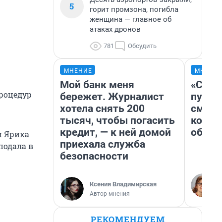
5
горит промзона, погибла
женщина — главное об
атаках дронов
781
Обсудить
МНЕНИЕ
МНЕНИ
Мой банк меня
«Спут
процедур
бережет. Журналист
пургу»
хотела снять 200
смерт
тысяч, чтобы погасить
котор
кредит, — к ней домой
обнар
и Ярика
приехала служба
подала в
безопасности
Ксения Владимирская
Автор мнения
РЕКОМЕНДУЕМ