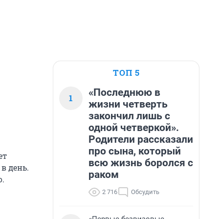
ТОП 5
«Последнюю в
1
жизни четверть
закончил лишь с
одной четверкой».
Родители рассказали
про сына, который
ет
всю жизнь боролся с
в день.
раком
о.
2 716
Обсудить