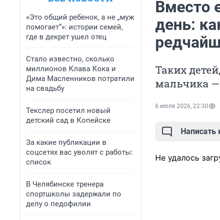
Вместо 
«Это общий ребенок, а не „муж
день: ка
помогает“»: истории семей,
где в декрет ушел отец
редчайш
Стало известно, сколько
Таких детей,
миллионов Клава Кока и
Дима Масленников потратили
мальчика —
на свадьбу
6 июля 2026, 22:30
Текслер посетил новый
детский сад в Копейске
Написать
За какие публикации в
соцсетях вас уволят с работы:
Не удалось загр
список
В Челябинске тренера
спортшколы задержали по
делу о педофилии