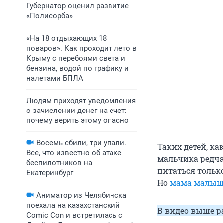
Губернатор оценил развитие
«Полисорба»
«На 18 отдыхающих 18
поваров». Как проходит лето в
Крыму с перебоями света и
бензина, водой по графику и
налетами БПЛА
Людям приходят уведомления
о зачислении денег на счет:
почему верить этому опасно
Восемь сбили, три упали.
Таких детей, ка
Все, что известно об атаке
мальчика редча
беспилотников на
питаться только
Екатеринбург
Но
мама малыша
Аниматор из Челябинска
поехала на казахстанский
В видео выше р
Comic Con и встретилась с