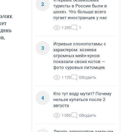
«Первые безвизовые
2
туристы в России были в
шоке». Что больше всего
льчик
пугает иностранцев у нас
жет
1 230
1
 день
в,
Игривые слонопотамы с
3
характером: хозяева
огромных мейн-кунов
показали своих котов —
фото суровых питомцев
1 170
Обсудить
Кто тут воду мутит? Почему
4
нельзя купаться после 2
августа
1 055
Обсудить
Десять аэропортов закрыли,