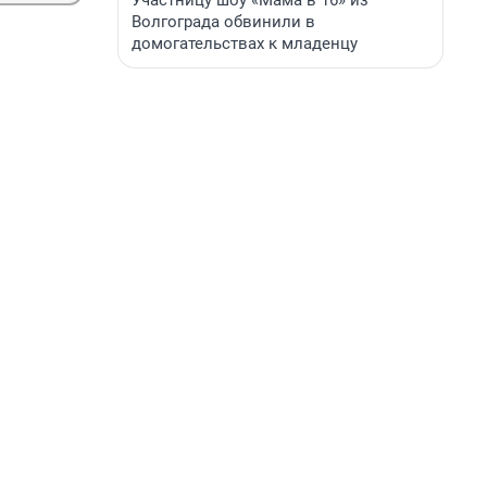
Участницу шоу «Мама в 16» из
Волгограда обвинили в
домогательствах к младенцу