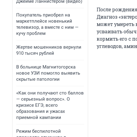
Джейме Ланнистером (видео)
После рождения
Покупатель приобрел на
Диагноз «энтер
маркетплейсе новенький
может умереть 
телевизор, а вместе с ним —
усваивать обыч
кучу проблем
кормить его с 
углеводов, ами
Жертве мошенников вернули
910 тысяч рублей
В больнице Магнитогорска
новое УЗИ помогло выявить
скрытые патологии
«Как они получают сто баллов
— серьезный вопрос». О
кризисе ЕГЭ, всего
образования и ужасах
приемной кампании
Режим беспилотной