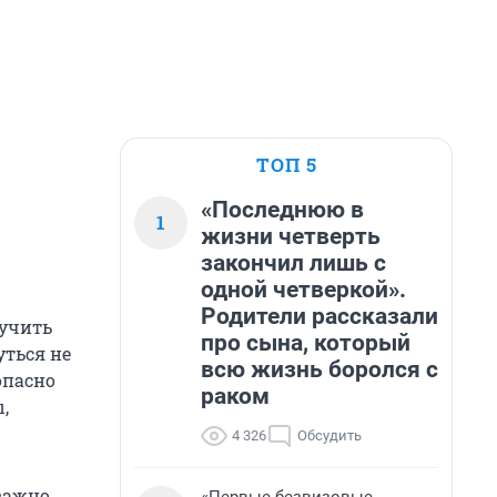
ТОП 5
«Последнюю в
1
жизни четверть
закончил лишь с
одной четверкой».
Родители рассказали
лучить
про сына, который
уться не
всю жизнь боролся с
опасно
раком
,
4 326
Обсудить
 важно