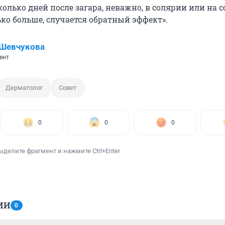
колько дней после загара, неважно, в солярии или на с
ко больше, случается обратный эффект».
 Шевчукова
ент
Дерматолог
Совет
0
0
0
ыделите фрагмент и нажмите Ctrl+Enter
ИИ
0