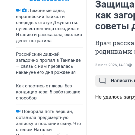
Защищай
Лимонные сады,
как заго
европейский Байкал и
очередь к статуе Джульетты:
советы 
путешественница съездила в
Италию и рассказала, сколько
денег потратила
Врач расска
родинками с
Российский диджей
загадочно пропал в Таиланде
3 июля 2026, 14:30
— связь с ним прервалась
накануне его дня рождения
Написать
Как спастись от жары без
кондиционера: 5 работающих
Не удалось загр
способов
Покорила пять вершин,
оставила предсмертную
записку и послание сыну. Что
с телом Натальи