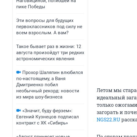
Наговициной, погибшей на
пике Победы
Эти вопросы для будущих
первоклассников под силу не
всем взрослым. А вам?
Такое бывает раз в жизни: 12
августа произойдут три редких
астрономических явления
Прохор Шаляпин влюбился
по-настоящему, а Ваня
Дмитриенко побил
Летом мы стара
необычный рекорд: новости
из мира шоу-бизнеса
идеальный зага
только ожогами,
«Значит, буду ферзем»:
загорать и поче
Евгений Кузнецов подписал
NGS22.RU
расска
контракт с ХК «Сибирь»
По словам врача
«Август принесет новые