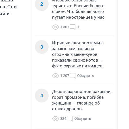
«Первые безвизовые
2
туристы в России были в
ва. Они
шоке». Что больше всего
ий и
пугает иностранцев у нас
1 301
1
Игривые слонопотамы с
3
характером: хозяева
огромных мейн-кунов
показали своих котов —
фото суровых питомцев
1 207
Обсудить
Десять аэропортов закрыли,
4
горит промзона, погибла
женщина — главное об
атаках дронов
824
Обсудить