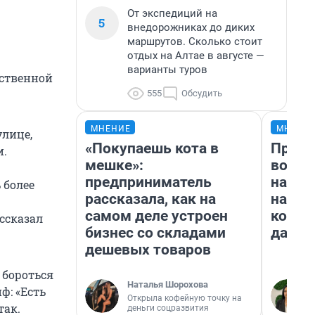
От экспедиций на
5
внедорожниках до диких
маршрутов. Сколько стоит
отдых на Алтае в августе —
варианты туров
дственной
555
Обсудить
МНЕНИЕ
МНЕНИ
улице,
«Покупаешь кота в
Прода
и.
мешке»:
возьм
предприниматель
нам г
 более
рассказала, как на
налог
самом деле устроен
косне
ссказал
бизнес со складами
даже 
дешевых товаров
 бороться
Наталья Шорохова
ф: «Есть
Открыла кофейную точку на
так.
деньги соцразвития