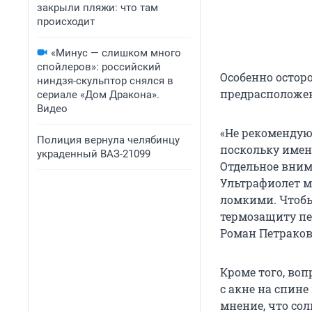
закрыли пляжи: что там
происходит
«Минус — слишком много
спойлеров»: российский
Особенно остор
ниндзя-скульптор снялся в
предрасположен
сериале «Дом Дракона».
Видео
«Не рекомендую 
Полиция вернула челябинцу
поскольку имен
украденный ВАЗ-21099
Отдельное вним
Ультрафиолет мо
ломкими. Чтобы
термозащиту пе
Роман Петраков
Кроме того, во
с акне на спине
мнение, что сол