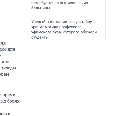
петербурженка выписалась из
больницы
Ученый в изгнании: какую тайну
хранит могила профессора
уфимского вуза, которого обожали
студенты
для
дом для
и
м или
эпизоды
торые
е врачи
ных болях
мости