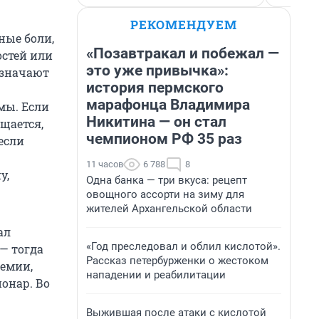
РЕКОМЕНДУЕМ
ные боли,
«Позавтракал и побежал —
остей или
это уже привычка»:
азначают
история пермского
марафонца Владимира
мы. Если
Никитина — он стал
щается,
чемпионом РФ 35 раз
если
11 часов
6 788
8
у,
Одна банка — три вкуса: рецепт
овощного ассорти на зиму для
жителей Архангельской области
ал
«Год преследовал и облил кислотой».
— тогда
Рассказ петербурженки о жестоком
емии,
нападении и реабилитации
онар. Во
Выжившая после атаки с кислотой