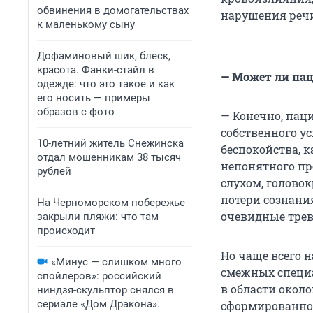
обвинения в домогательствах
нарушения речи
к маленькому сыну
Дофаминовый шик, блеск,
красота. Фанки-стайл в
— Может ли пац
одежде: что это такое и как
его носить — примеры
образов с фото
— Конечно, пац
собственного у
10-летний житель Снежинска
беспокойства, к
отдал мошенникам 38 тысяч
непонятного пр
рублей
слухом, голово
потери сознани
На Черноморском побережье
очевидные тре
закрыли пляжи: что там
происходит
Но чаще всего н
«Минус — слишком много
смежных специа
спойлеров»: российский
в области окол
ниндзя-скульптор снялся в
сериале «Дом Дракона».
сформированное