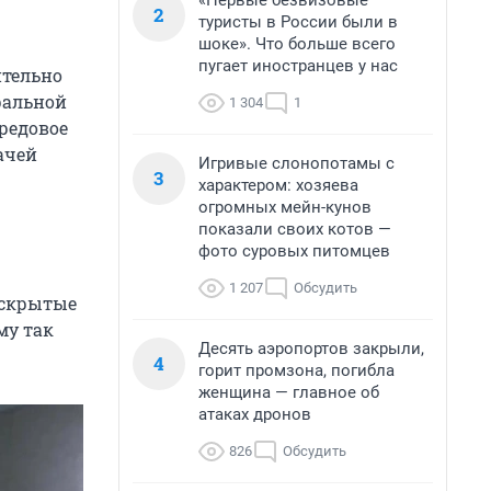
«Первые безвизовые
2
туристы в России были в
шоке». Что больше всего
пугает иностранцев у нас
ительно
ральной
1 304
1
редовое
ачей
Игривые слонопотамы с
3
характером: хозяева
огромных мейн-кунов
показали своих котов —
фото суровых питомцев
1 207
Обсудить
 скрытые
му так
Десять аэропортов закрыли,
4
горит промзона, погибла
женщина — главное об
атаках дронов
826
Обсудить