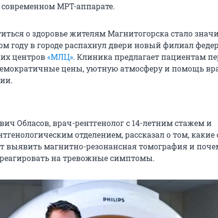
 современном МРТ-аппарате.
отиться о здоровье жителям Магнитогорска стало знач
ом году в городе распахнул двери новый филиал феде
ких центров
«МЛЦ»
. Клиника предлагает пациентам пе
демократичные цены, уютную атмосферу и помощь вр
ии.
вич Обласов, врач-рентгенолог с 14-летним стажем и
тгенологическим отделением, рассказал о том, какие
 выявить магнитно-резонансная томография и поче
реагировать на тревожные симптомы.