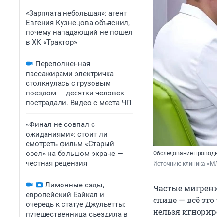
«Зарплата небольшая»: агент
Евгения Кузнецова объяснил,
почему нападающий не пошел
в ХК «Трактор»
Переполненная
пассажирами электричка
столкнулась с грузовым
поездом — десятки человек
пострадали. Видео с места ЧП
«Финал не совпал с
ожиданиями»: стоит ли
смотреть фильм «Старый
орел» на большом экране —
Обследование проводи
честная рецензия
Источник: 
клиника «М
Лимонные сады,
Частые мигрени
европейский Байкал и
спине — всё эт
очередь к статуе Джульетты:
нельзя игнорир
путешественница съездила в