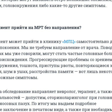
, головокружения либо какие-то другие симптомы.
иент прийти на МРТ без направления?
иент может прийти в клинику
«МЛЦ»
самостоятельно 
спокоения. Мы не требуем направление от врача. Пово
ак мы уже говорили, могут стать частые головные бол
оисхождения. Прогрессирующие проблемы со зрение
кружения, тошнота, приступы рвоты, повторяющиеся 
я, шум в ушах, расстройства памяти — вот лишь неко
вожные симптомы.
а обследование направляет невролог, терапевт, а такж
льностей — допустим, оториноларинголог при голов
оносовых пазух. По итогу мы выдаем подробное
 заключение в печатном виде, а также при необходи