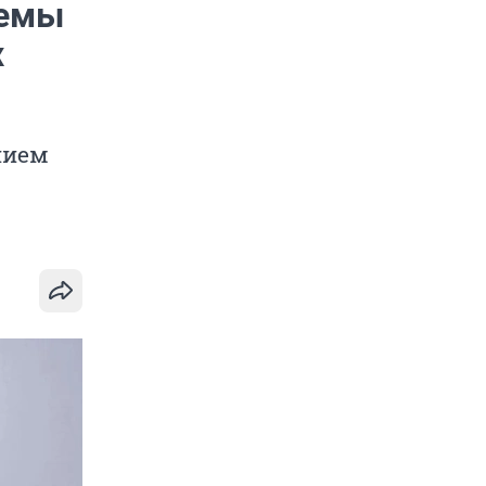
лемы
х
нием