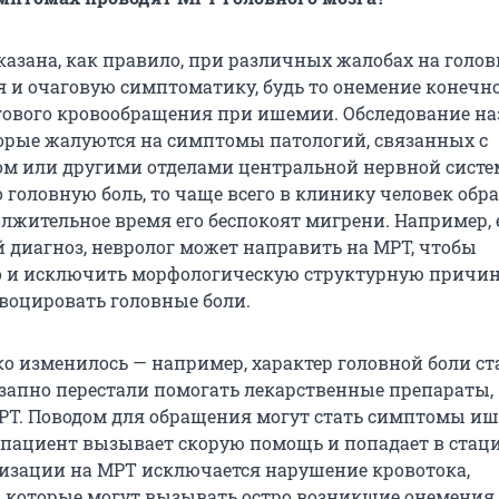
казана, как правило, при различных жалобах на голов
 и очаговую симптоматику, будь то онемение конечн
ового кровообращения при ишемии. Обследование н
орые жалуются на симптомы патологий, связанных с
м или другими отделами центральной нервной систе
головную боль, то чаще всего в клинику человек обра
олжительное время его беспокоят мигрени. Например, 
й диагноз, невролог может направить на МРТ, чтобы
о и исключить морфологическую структурную причин
воцировать головные боли.
ко изменилось — например, характер головной боли ст
запно перестали помогать лекарственные препараты, 
РТ. Поводом для обращения могут стать симптомы иш
а пациент вызывает скорую помощь и попадает в стаци
изации на МРТ исключается нарушение кровотока,
 которые могут вызывать остро возникшие онемения,