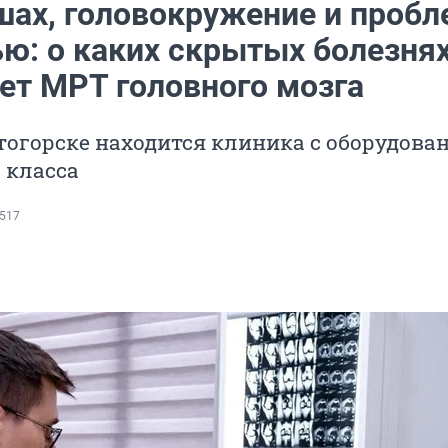
шах, головокружение и проб
ью: о каких скрытых болезня
ет МРТ головного мозга
тогорске находится клиника с оборудова
 класса
517