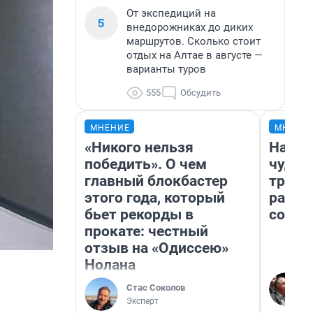
От экспедиций на
5
внедорожниках до диких
маршрутов. Сколько стоит
отдых на Алтае в августе —
варианты туров
555
Обсудить
МНЕНИЕ
МНЕНИ
«Никого нельзя
Насле
победить». О чем
чудом
главный блокбастер
транс
этого года, который
разне
бьет рекорды в
совет
прокате: честный
отзыв на «Одиссею»
Нолана
Стас Соколов
Эксперт