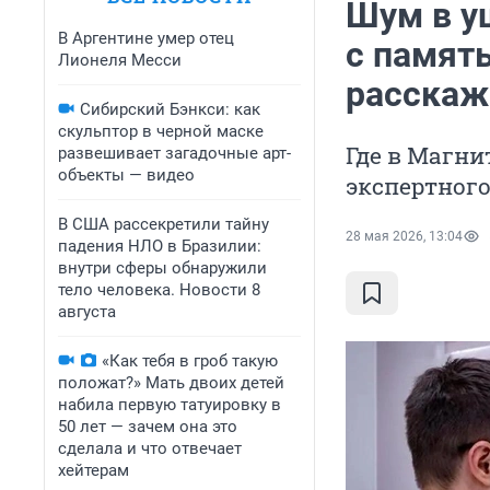
Шум в у
В Аргентине умер отец
с памят
Лионеля Месси
расскаж
Сибирский Бэнкси: как
скульптор в черной маске
Где в Магни
развешивает загадочные арт-
объекты — видео
экспертного
В США рассекретили тайну
28 мая 2026, 13:04
падения НЛО в Бразилии:
внутри сферы обнаружили
тело человека. Новости 8
августа
«Как тебя в гроб такую
положат?» Мать двоих детей
набила первую татуировку в
50 лет — зачем она это
сделала и что отвечает
хейтерам