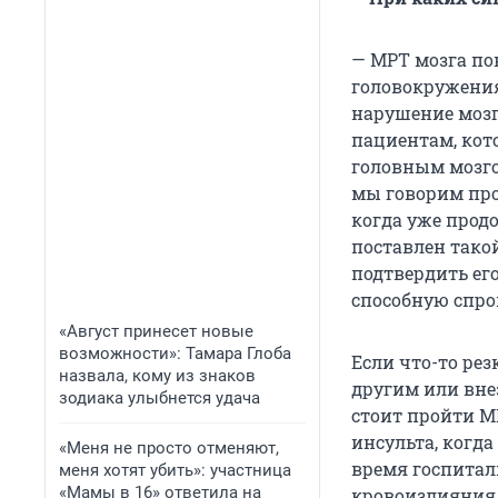
— МРТ мозга по
головокружения
нарушение мозг
пациентам, кот
головным мозго
мы говорим про 
когда уже прод
поставлен тако
подтвердить ег
способную спро
«Август принесет новые
возможности»: Тамара Глоба
Если что-то рез
назвала, кому из знаков
другим или вне
зодиака улыбнется удача
стоит пройти М
инсульта, когд
«Меня не просто отменяют,
время госпитал
меня хотят убить»: участница
«Мамы в 16» ответила на
кровоизлияния,