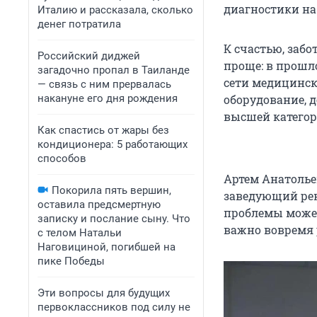
диагностики на
Италию и рассказала, сколько
денег потратила
К счастью, заб
Российский диджей
проще: в прошл
загадочно пропал в Таиланде
сети медицинс
— связь с ним прервалась
накануне его дня рождения
оборудование, 
высшей категор
Как спастись от жары без
кондиционера: 5 работающих
способов
Артем Анатолье
Покорила пять вершин,
заведующий рен
оставила предсмертную
проблемы может
записку и послание сыну. Что
важно вовремя 
с телом Натальи
Наговициной, погибшей на
пике Победы
Эти вопросы для будущих
первоклассников под силу не