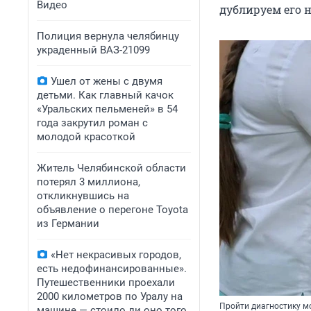
Видео
дублируем его 
Полиция вернула челябинцу
украденный ВАЗ-21099
Ушел от жены с двумя
детьми. Как главный качок
«Уральских пельменей» в 54
года закрутил роман с
молодой красоткой
Житель Челябинской области
потерял 3 миллиона,
откликнувшись на
объявление о перегоне Toyota
из Германии
«Нет некрасивых городов,
есть недофинансированные».
Путешественники проехали
2000 километров по Уралу на
Пройти диагностику м
машине — стоило ли оно того