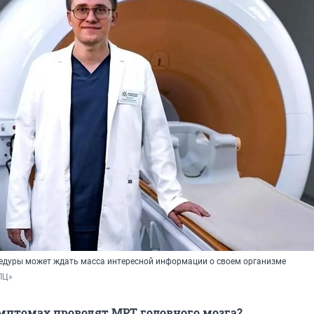
едуры может ждать масса интересной информации о своем организме
ЛЦ»
мптомах проводят МРТ головного мозга?