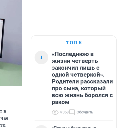
ТОП 5
«Последнюю в
1
жизни четверть
закончил лишь с
одной четверкой».
Родители рассказали
про сына, который
всю жизнь боролся с
раком
т в
4 368
Обсудить
учае
сти