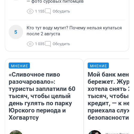
— фото суровых питомцев
1 155
Обсудить
Кто тут воду мутит? Почему нельзя купаться
5
после 2 августа
1 035
Обсудить
МНЕНИЕ
МНЕНИЕ
«Сливочное пиво
Мой банк меня
разочаровало»:
бережет. Журн
туристы заплатили 60
хотела снять 2
тысяч, чтобы целый
тысяч, чтобы п
день гулять по парку
кредит, — к не
Юрского периода и
приехала служ
Хогвартсу
безопасности