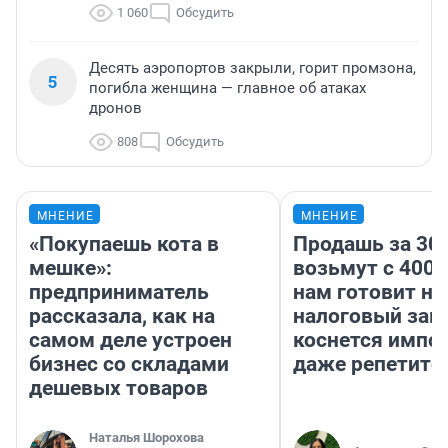
1 060
Обсудить
Десять аэропортов закрыли, горит промзона,
5
погибла женщина — главное об атаках
дронов
808
Обсудить
МНЕНИЕ
МНЕНИЕ
«Покупаешь кота в
Продашь за 300
мешке»:
возьмут с 4000
предприниматель
нам готовит н
рассказала, как на
налоговый зако
самом деле устроен
коснется импор
бизнес со складами
даже репетито
дешевых товаров
Наталья Шорохова