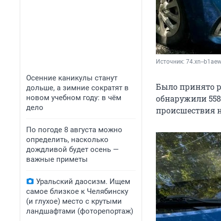
Источник: 
74.xn--b1aew
Осенние каникулы станут
Было принято р
дольше, а зимние сократят в
новом учебном году: в чём
обнаружили 558
дело
происшествия н
По погоде 8 августа можно
определить, насколько
дождливой будет осень —
важные приметы
Уральский даосизм. Ищем
самое близкое к Челябинску
(и глухое) место с крутыми
ландшафтами (фоторепортаж)