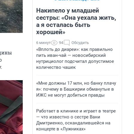
Накипело у младшей
сестры: «Она уехала жить,
а я осталась быть
хорошей»
6 минут
94
Обсудить
«Вплоть до диареи»: как правильно
нщины
пить иван-чай — новосибирский
о
нутрициолог подсчитал допустимое
.
количество чашек
«Мне должны 17 млн, но банку плачу
я»: почему в Башкирии обманутые в
ИЖС не могут добиться правды
Работает в клинике и играет в театре
— что известно о сестре Вани
Дмитриенко, оскандалившейся на
концерте в «Лужниках»