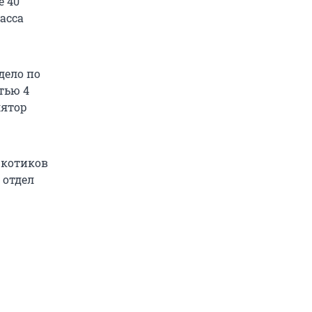
ё 40
асса
дело по
тью 4
лятор
ркотиков
 отдел