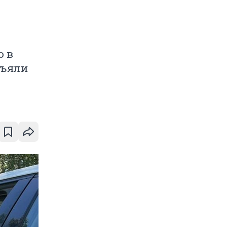
ю в
зъяли