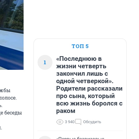
ТОП 5
«Последнюю в
1
жизни четверть
закончил лишь с
одной четверкой».
Родители рассказали
ужбы
про сына, который
олосе.
всю жизнь боролся с
.
раком
е беседы
3 940
Обсудить
.