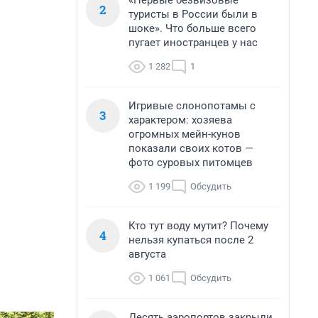
«Первые безвизовые
2
туристы в России были в
шоке». Что больше всего
пугает иностранцев у нас
1 282
1
Игривые слонопотамы с
3
характером: хозяева
огромных мейн-кунов
показали своих котов —
фото суровых питомцев
1 199
Обсудить
Кто тут воду мутит? Почему
4
нельзя купаться после 2
августа
1 061
Обсудить
Десять аэропортов закрыли,