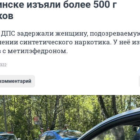
нске изъяли более 500 г
ков
 ДПС задержали женщину, подозреваему
ении синтетического наркотика. У неё и
в с метилэфедроном.
322
 комментарий