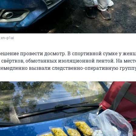
.xn--p1ai
ешение провести досмотр. В спортивной сумке у же
 свёртков, обмотанных изоляционной лентой. На мест
емедленно вызвали следственно-оперативную группу