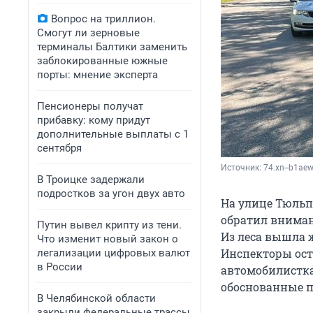
Вопрос на триллион.
Смогут ли зерновые
терминалы Балтики заменить
заблокированные южные
порты: мнение эксперта
Пенсионеры получат
прибавку: кому придут
дополнительные выплаты с 1
сентября
Источник: 
74.xn--b1aew
В Троицке задержали
подростков за угон двух авто
На улице Тюль
обратил вниман
Путин вывел крипту из тени.
Из леса вышла 
Что изменит новый закон о
Инспекторы ост
легализации цифровых валют
в России
автомобилистка
обоснованные п
В Челябинской области
закрыли федеральные трассы