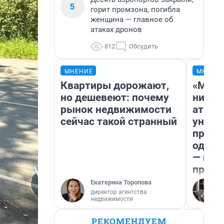
5
горит промзона, погибла
женщина — главное об
атаках дронов
812
Обсудить
МНЕНИЕ
МНЕНИ
Квартиры дорожают,
«Марк
но дешевеют: почему
ничег
рынок недвижимости
атаки
сейчас такой странный
уничт
право
одежд
— исп
предп
Екатерина Торопова
директор агентства
недвижимости
РЕКОМЕНДУЕМ