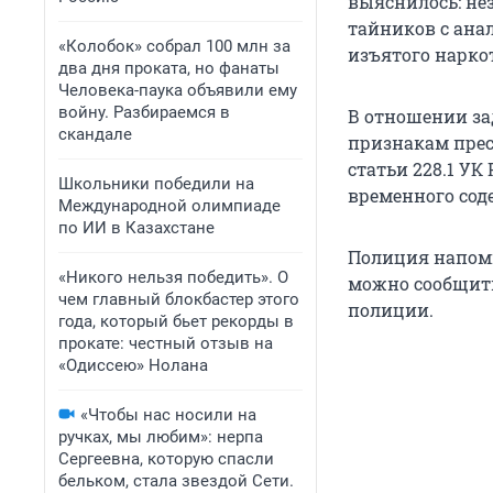
выяснилось: не
тайников с ана
«Колобок» собрал 100 млн за
изъятого нарко
два дня проката, но фанаты
Человека-паука объявили ему
войну. Разбираемся в
В отношении за
скандале
признакам прес
статьи 228.1 УК
Школьники победили на
временного сод
Международной олимпиаде
по ИИ в Казахстане
Полиция напоми
«Никого нельзя победить». О
можно сообщить 
чем главный блокбастер этого
полиции.
года, который бьет рекорды в
прокате: честный отзыв на
«Одиссею» Нолана
«Чтобы нас носили на
ручках, мы любим»: нерпа
Сергеевна, которую спасли
бельком, стала звездой Сети.