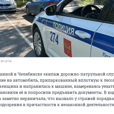
.xn--p1ai
панной в Челябинске экипаж дорожно-патрульной сл
ие на автомобиль, припаркованный вплотную к лесоп
женщина и направилась к машине, намереваясь уехать
ановили её и попросили предъявить документы. В ход
 заметно нервничала, что вызвало у стражей порядка
одозрения в причастности к незаконной деятельности