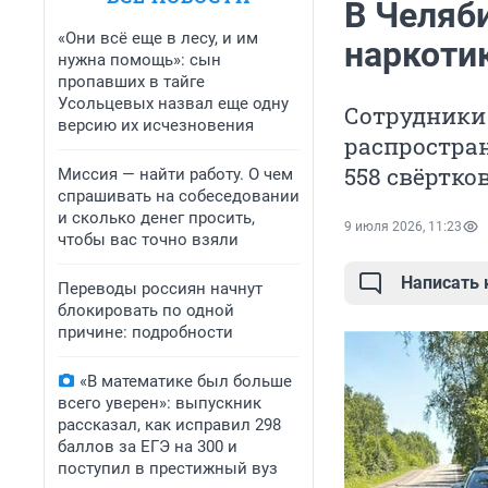
В Челяби
«Они всё еще в лесу, и им
наркоти
нужна помощь»: сын
пропавших в тайге
Усольцевых назвал еще одну
Сотрудники
версию их исчезновения
распростран
558 свёртко
Миссия — найти работу. О чем
спрашивать на собеседовании
и сколько денег просить,
9 июля 2026, 11:23
чтобы вас точно взяли
Написать
Переводы россиян начнут
блокировать по одной
причине: подробности
«В математике был больше
всего уверен»: выпускник
рассказал, как исправил 298
баллов за ЕГЭ на 300 и
поступил в престижный вуз