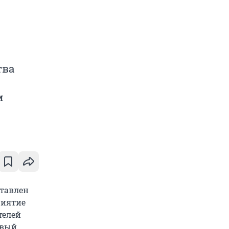
тва
м
тавлен
риятие
телей
рвый