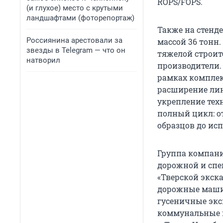
ROPS/FOPS.
(и глухое) место с крутыми
ландшафтами (фоторепортаж)
Также на стенд
Россиянина арестовали за
массой 36 тонн
звезды в Telegram — что он
тяжелой строит
натворил
производители.
рамках комплек
расширение лин
укрепление тех
полный цикл: о
образцов до ис
Группа компани
дорожной и спец
«Тверской экска
дорожные машин
гусеничные экс
коммунальные 