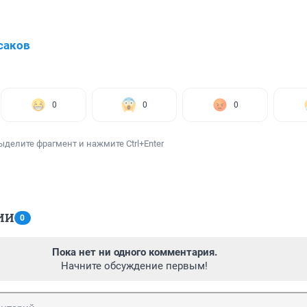
саков
0
0
0
ыделите фрагмент и нажмите Ctrl+Enter
ИИ
0
Пока нет ни одного комментария.
Начните обсуждение первым!