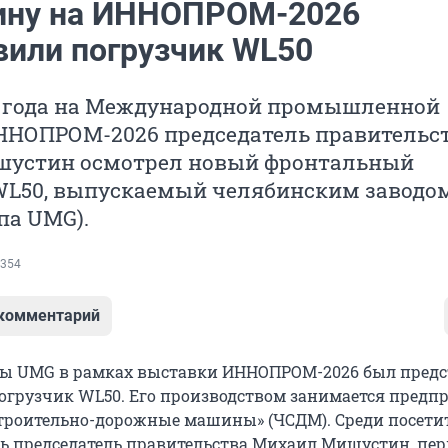
ину на ИННОПРОМ-2026
вили погрузчик WL50
6 года на Международной промышленной
ННОПРОМ-2026 председатель правительс
устин осмотрел новый фронтальный
WL50, выпускаемый челябинским заводо
па UMG).
354
 комментарий
пы UMG в рамках выставки ИННОПРОМ-2026 был предс
грузчик WL50. Его производством занимается предп
троительно-дорожные машины» (ЧСДМ). Среди посети
сь председатель правительства Михаил Мишустин, пе