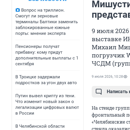
Мишуст
Вопрос на триллион.
предста
Смогут ли зерновые
терминалы Балтики заменить
заблокированные южные
9 июля 202
порты: мнение эксперта
выставке И
Михаил Миш
Пенсионеры получат
прибавку: кому придут
погрузчик 
дополнительные выплаты с 1
ЧСДМ (груп
сентября
В Троицке задержали
9 июля 2026, 10:28
подростков за угон двух авто
Написать
Путин вывел крипту из тени.
Что изменит новый закон о
легализации цифровых валют
На стенде груп
в России
фронтальный по
«Челябинские с
В Челябинской области
стенда оказали