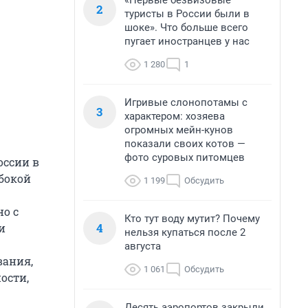
«Первые безвизовые
2
туристы в России были в
шоке». Что больше всего
пугает иностранцев у нас
1 280
1
Игривые слонопотамы с
3
характером: хозяева
огромных мейн-кунов
показали своих котов —
фото суровых питомцев
оссии в
бокой
1 199
Обсудить
о с
Кто тут воду мутит? Почему
4
и
нельзя купаться после 2
августа
вания,
1 061
Обсудить
ости,
Десять аэропортов закрыли,