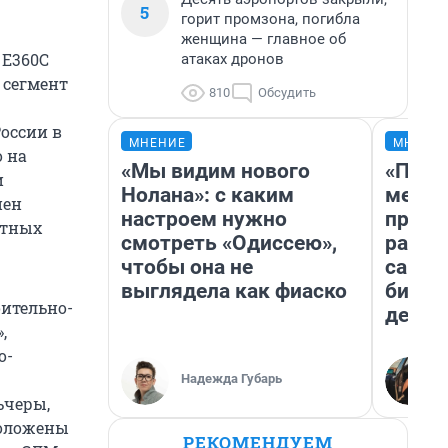
5
горит промзона, погибла
женщина — главное об
 E360С
атаках дронов
 сегмент
810
Обсудить
оссии в
МНЕНИЕ
МНЕНИ
 на
«Мы видим нового
«Поку
и
Нолана»: с каким
мешке
нен
настроем нужно
предп
ытных
смотреть «Одиссею»,
расска
чтобы она не
самом
выглядела как фиаско
бизне
ительно-
дешев
,
о-
Надежда Губарь
ьчеры,
положены
РЕКОМЕНДУЕМ