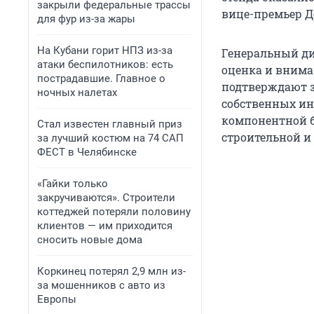
закрыли федеральные трассы
вице-премьер 
для фур из-за жары
На Кубани горит НПЗ из-за
Генеральный ди
атаки беспилотников: есть
оценка и внима
пострадавшие. Главное о
подтверждают з
ночных налетах
собственных и
компонентной б
Стал известен главный приз
строительной и
за лучший костюм на 74 САП
ФЕСТ в Челябинске
«Гайки только
закручиваются». Строители
коттеджей потеряли половину
клиентов — им приходится
сносить новые дома
Коркинец потерял 2,9 млн из-
за мошенников с авто из
Европы