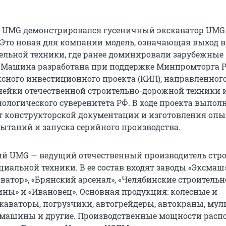
е UMG демонстрировался гусеничный экскаватор UMG
. Это новая для компании модель, означающая выход в
ельной техники, где ранее доминировали зарубежные
 Машина разработана при поддержке Минпромторга Р
сного инвестиционного проекта (КИП), направленного
ейки отечественной строительно-дорожной техники 
нологического суверенитета РФ. В ходе проекта выпол
т конструкторской документации и изготовления оп
пытаний и запуска серийного производства.
й UMG — ведущий отечественный производитель стро
иальной техники. В ее состав входят заводы «Эксмаш»
ватор», «Брянский арсенал», «Челябинские строительн
ы» и «Ивановец». Основная продукция: колесные и
каваторы, погрузчики, автогрейдеры, автокраны, мул
машины и другие. Производственные мощности рас