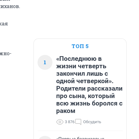
иханов.
кая
ТОП 5
ожно-
«Последнюю в
1
жизни четверть
закончил лишь с
одной четверкой».
Родители рассказали
про сына, который
всю жизнь боролся с
раком
3 876
Обсудить