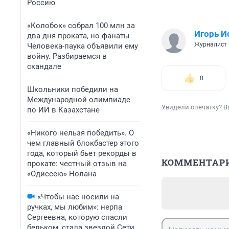
Россию
«Колобок» собрал 100 млн за
Игорь И
два дня проката, но фанаты
Журналист
Человека-паука объявили ему
войну. Разбираемся в
скандале
0
Школьники победили на
Международной олимпиаде
Увидели опечатку? В
по ИИ в Казахстане
«Никого нельзя победить». О
чем главный блокбастер этого
года, который бьет рекорды в
КОММЕНТАР
прокате: честный отзыв на
«Одиссею» Нолана
«Чтобы нас носили на
ручках, мы любим»: нерпа
Сергеевна, которую спасли
бельком, стала звездой Сети.