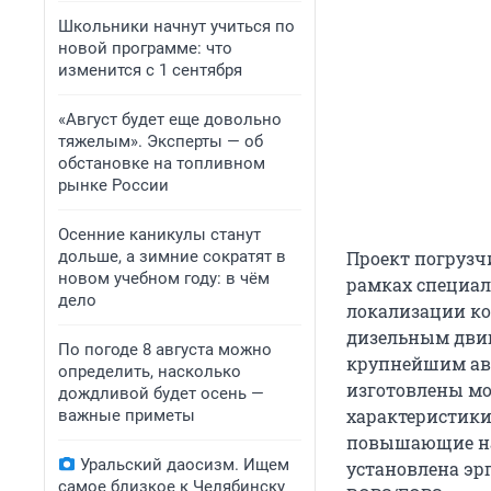
Школьники начнут учиться по
новой программе: что
изменится с 1 сентября
«Август будет еще довольно
тяжелым». Эксперты — об
обстановке на топливном
рынке России
Осенние каникулы станут
дольше, а зимние сократят в
Проект погрузч
новом учебном году: в чём
рамках специал
дело
локализации к
дизельным двиг
По погоде 8 августа можно
крупнейшим ав
определить, насколько
изготовлены мо
дождливой будет осень —
характеристики
важные приметы
повышающие над
Уральский даосизм. Ищем
установлена эр
самое близкое к Челябинску