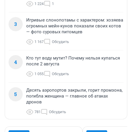
1 224
1
Игривые слонопотамы с характером: хозяева
3
огромных мейн-кунов показали своих котов
— фото суровых питомцев
1 167
Обсудить
Кто тут воду мутит? Почему нельзя купаться
4
после 2 августа
1 055
Обсудить
Десять аэропортов закрыли, горит промзона,
5
погибла женщина — главное об атаках
дронов
781
Обсудить