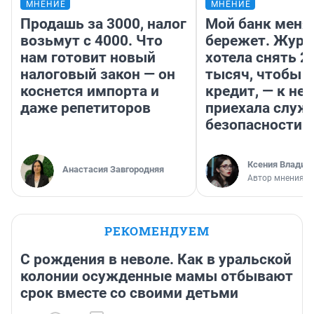
МНЕНИЕ
МНЕНИЕ
Продашь за 3000, налог
Мой банк меня
возьмут с 4000. Что
бережет. Журн
нам готовит новый
хотела снять 2
налоговый закон — он
тысяч, чтобы п
коснется импорта и
кредит, — к не
даже репетиторов
приехала служ
безопасности
Ксения Владим
Анастасия Завгородняя
Автор мнения
РЕКОМЕНДУЕМ
С рождения в неволе. Как в уральской
колонии осужденные мамы отбывают
срок вместе со своими детьми