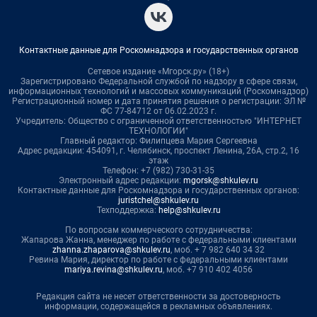
Контактные данные для Роскомнадзора и государственных органов
Сетевое издание «Мгорск.ру» (18+)
Зарегистрировано Федеральной службой по надзору в сфере связи,
информационных технологий и массовых коммуникаций (Роскомнадзор)
Регистрационный номер и дата принятия решения о регистрации: ЭЛ №
ФС 77-84712 от 06.02.2023 г.
Учредитель: Общество с ограниченной ответственностью "ИНТЕРНЕТ
ТЕХНОЛОГИИ"
Главный редактор: Филипцева Мария Сергеевна
Адрес редакции: 454091, г. Челябинск, проспект Ленина, 26А, стр.2, 16
этаж
Телефон: +7 (982) 730-31-35
Электронный адрес редакции:
mgorsk@shkulev.ru
Контактные данные для Роскомнадзора и государственных органов:
juristchel@shkulev.ru
Техподдержка:
help@shkulev.ru
По вопросам коммерческого сотрудничества:
Жапарова Жанна, менеджер по работе с федеральными клиентами
zhanna.zhaparova@shkulev.ru
, моб. + 7 982 640 34 32
Ревина Мария, директор по работе с федеральными клиентами
mariya.revina@shkulev.ru
, моб. +7 910 402 4056
Редакция сайта не несет ответственности за достоверность
информации, содержащейся в рекламных объявлениях.