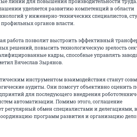
ые линии для повышения производительности труда.
лашении уделяется развитию компетенций в области
хнологий у инженерно-технических специалистов, ст
 профильных органов власти.
ая работа позволит выстроить эффективный трансфе
ых решений, повысить технологическую зрелость сек
алифицированные кадры, способные управлять завод
тметил Вячеслав Зырянов.
тическим инструментом взаимодействия станут сов
огические аудиты. Они помогут объективно оценить 
дприятий для последующего внедрения робототехнич
истем автоматизации. Помимо этого, соглашение
т регулярный обмен специалистами и делегациями,
координацию программ развития и организацию дел