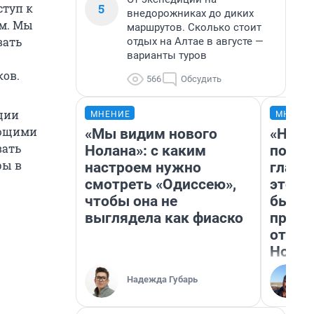
5
ступ к
внедорожниках до диких
м. Мы
маршрутов. Сколько стоит
вать
отдых на Алтае в августе —
варианты туров
ков.
566
Обсудить
ции
МНЕНИЕ
МНЕНИ
ующими
«Мы видим нового
«Нико
вать
Нолана»: с каким
побед
ры в
настроем нужно
главн
смотреть «Одиссею»,
этого
чтобы она не
бьет 
выглядела как фиаско
прока
отзыв
Нолан
Надежда Губарь