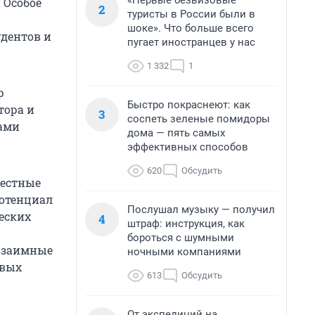
«Первые безвизовые
 Особое
2
туристы в России были в
шоке». Что больше всего
удентов и
пугает иностранцев у нас
1 332
1
р
Быстро покраснеют: как
тора и
3
соспеть зеленые помидоры
ами
дома — пять самых
эффективных способов
620
Обсудить
местные
потенциал
Послушал музыку — получил
еских
4
штраф: инструкция, как
бороться с шумными
 взаимные
ночными компаниями
овых
613
Обсудить
От экспедиций на