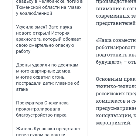
производственн
свадьбу в Челябинске, погиб в
Тюменской области на глазах
внимание в сог
у возлюбленной
современных те
представителей
Укусила змея? Зато паука
нового открыл! История
арахнолога, который обожает
«Наша совместн
свою смертельно опасную
роботизированн
работу
подготовить кв
будущего», – о
Дроны ударили по десяткам
многоквартирных домов,
многие охватил огонь,
Основным прак
пострадали дети: главное об
технико-технол
атаке
российских пре
комплексов и с
Прокуратура Снежинска
предусматривае
проконтролировала
консультации, 
благоустройство парка
мероприятий.
Житель Кунашака предстанет
перед судом за взятку