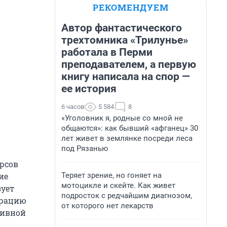
РЕКОМЕНДУЕМ
Автор фантастического
трехтомника «Трилунье»
работала в Перми
преподавателем, а первую
книгу написала на спор —
ее история
6 часов
5 584
8
«Уголовник я, родные со мной не
общаются»: как бывший «афганец» 30
лет живет в землянке посреди леса
под Рязанью
рсов
Теряет зрение, но гоняет на
ие
мотоцикле и скейте. Как живет
ует
подросток с редчайшим диагнозом,
грацию
от которого нет лекарств
тивной