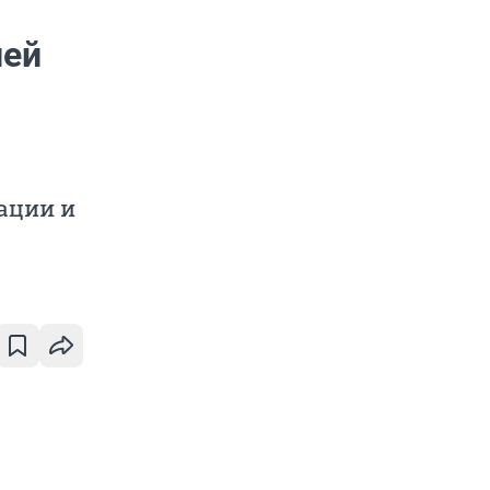
ией
ации и