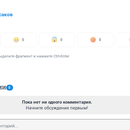
саков
0
0
0
ыделите фрагмент и нажмите Ctrl+Enter
ИИ
0
Пока нет ни одного комментария.
Начните обсуждение первым!