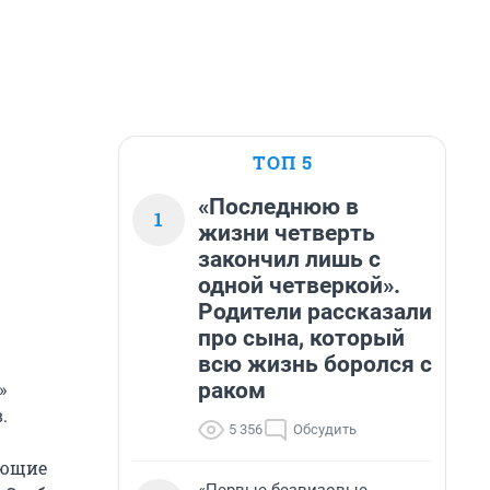
ТОП 5
«Последнюю в
1
жизни четверть
закончил лишь с
одной четверкой».
Родители рассказали
про сына, который
всю жизнь боролся с
раком
»
.
5 356
Обсудить
ующие