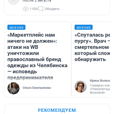
после 2 августа
1 033
Обсудить
МНЕНИЕ
МНЕНИЕ
«Маркетплейс нам
«Спуталась реч
ничего не должен»:
пургу». Врач — 
атаки на WB
смертельном д
уничтожили
который слож
православный бренд
обнаружить
одежды из Челябинска
— исповедь
предпринимателя
Ирина Волкова
Главврач клини
Ольга Емельянова
«Реабилитация 
Волковой»
РЕКОМЕНДУЕМ