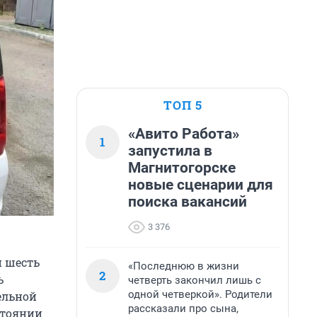
ТОП 5
«Авито Работа»
1
запустила в
Магнитогорске
новые сценарии для
поиска вакансий
3 376
 шесть
«Последнюю в жизни
2
ь
четверть закончил лишь с
одной четверкой». Родители
ельной
рассказали про сына,
стоянии