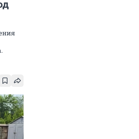
од
ения
.