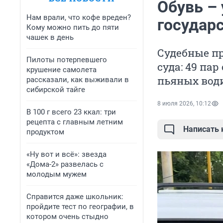
Обувь –
Нам врали, что кофе вреден?
государ
Кому можно пить до пяти
чашек в день
Судебные п
Пилоты потерпевшего
суда: 49 па
крушение самолета
пьяных води
рассказали, как выживали в
сибирской тайге
8 июля 2026, 10:12
В 100 г всего 23 ккал: три
рецепта с главным летним
Написать
продуктом
«Ну вот и всё»: звезда
«Дома-2» развелась с
молодым мужем
Справится даже школьник:
пройдите тест по географии, в
котором очень стыдно