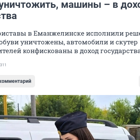
 уничтожить, машины – в дох
ства
риставы в Еманжелинске исполнили реш
р обуви уничтожены, автомобили и скутер
телей конфискованы в доход государства
311
 комментарий