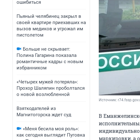
ошибиться
Пьяный челябинец закрыл в
своей квартире приехавших на
вызов медиков и угрожал им
пистолетом
Больше не скрывает:
Полина Гагарина показала
романтичные кадры с новым
избранником
«Четырех мужей потеряла»:
Прохор Шаляпин проболтался
о новой возлюбленной
Источник: 
r74.fssp.gov.
Взяткодателей из
Магнитогорска ждет суд
В Еманжелинске
исполнительных
«Меня бесила моя роль»:
индивидуальног
как сегодня выглядит Пуговка
маркировки, а 