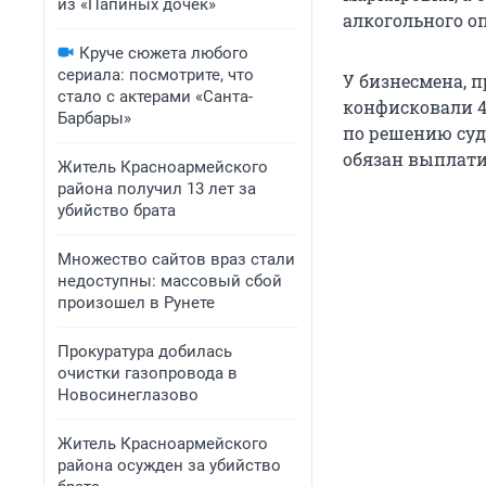
из «Папиных дочек»
алкогольного о
Круче сюжета любого
сериала: посмотрите, что
У бизнесмена, п
стало с актерами «Санта-
конфисковали 49
Барбары»
по решению суд
обязан выплати
Житель Красноармейского
района получил 13 лет за
убийство брата
Множество сайтов враз стали
недоступны: массовый сбой
произошел в Рунете
Прокуратура добилась
очистки газопровода в
Новосинеглазово
Житель Красноармейского
района осужден за убийство