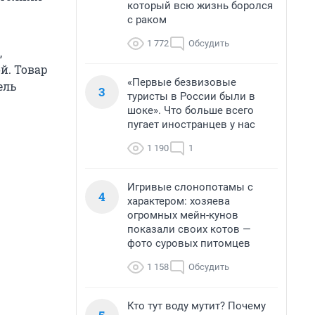
который всю жизнь боролся
с раком
1 772
Обсудить
,
й. Товар
«Первые безвизовые
ель
3
туристы в России были в
шоке». Что больше всего
пугает иностранцев у нас
1 190
1
Игривые слонопотамы с
4
характером: хозяева
огромных мейн-кунов
показали своих котов —
фото суровых питомцев
1 158
Обсудить
Кто тут воду мутит? Почему