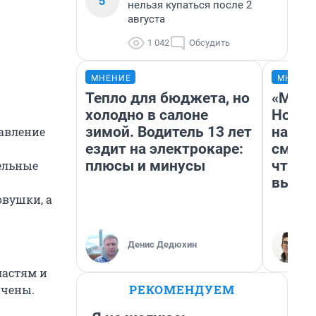
5
нельзя купаться после 2
августа
1 042
Обсудить
МНЕНИЕ
МНЕНИ
Тепло для бюджета, но
«Мы в
холодно в салоне
Нолан
зимой. Водитель 13 лет
настр
равление
ездит на электрокаре:
смотр
плюсы и минусы
чтобы
ельные
выгля
овушки, а
Денис Дедюхин
ластям и
РЕКОМЕНДУЕМ
нчены.