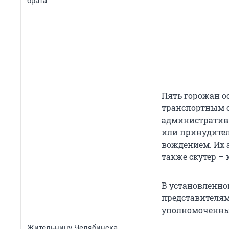
брата
Пять горожан ос
транспортным с
административн
или принудител
вождением. Их 
также скутер –
В установленно
представителям
уполномоченны
Жительницу Челябинска