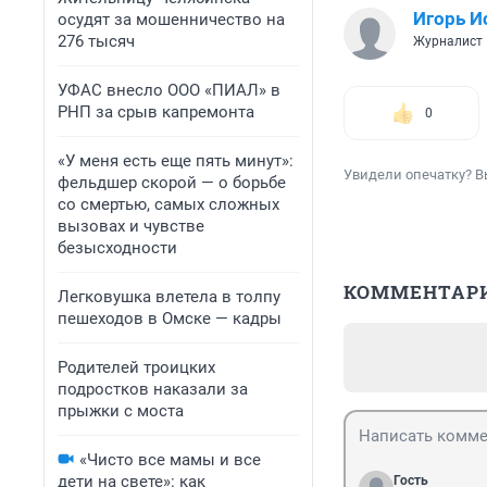
Игорь И
осудят за мошенничество на
276 тысяч
Журналист
УФАС внесло ООО «ПИАЛ» в
РНП за срыв капремонта
0
«У меня есть еще пять минут»:
Увидели опечатку? В
фельдшер скорой — о борьбе
со смертью, самых сложных
вызовах и чувстве
безысходности
КОММЕНТАР
Легковушка влетела в толпу
пешеходов в Омске — кадры
Родителей троицких
подростков наказали за
прыжки с моста
«Чисто все мамы и все
дети на свете»: как
Гость