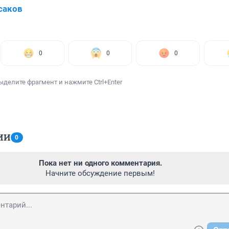
саков
0
0
0
ыделите фрагмент и нажмите Ctrl+Enter
ИИ
0
Пока нет ни одного комментария.
Начните обсуждение первым!