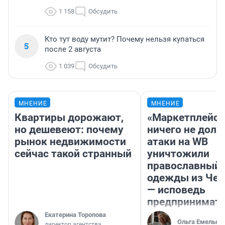
1 158
Обсудить
Кто тут воду мутит? Почему нельзя купаться
5
после 2 августа
1 039
Обсудить
МНЕНИЕ
МНЕНИЕ
Квартиры дорожают,
«Маркетплейс 
но дешевеют: почему
ничего не долж
рынок недвижимости
атаки на WB
сейчас такой странный
уничтожили
православный 
одежды из Чел
— исповедь
предпринимат
Екатерина Торопова
Ольга Емельян
директор агентства