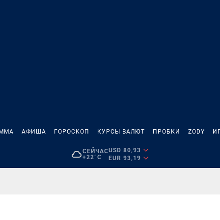
АММА
АФИША
ГОРОСКОП
КУРСЫ ВАЛЮТ
ПРОБКИ
ZODY
И
USD 80,93
СЕЙЧАС
+22°C
EUR 93,19