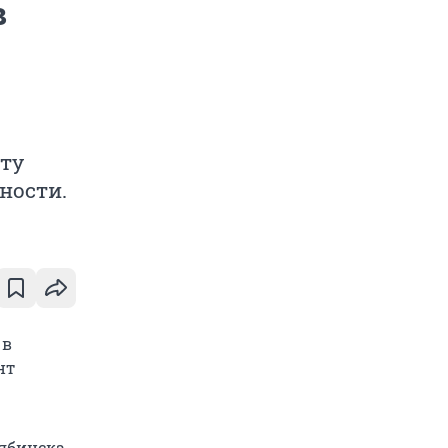
в
кту
ности.
 в
нт
лябинска