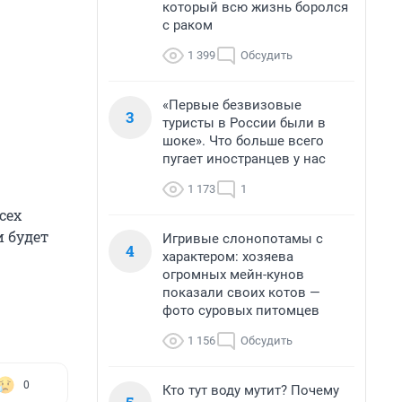
который всю жизнь боролся
с раком
1 399
Обсудить
«Первые безвизовые
3
туристы в России были в
шоке». Что больше всего
пугает иностранцев у нас
1 173
1
сех
и будет
Игривые слонопотамы с
4
характером: хозяева
огромных мейн-кунов
показали своих котов —
фото суровых питомцев
1 156
Обсудить
0
Кто тут воду мутит? Почему