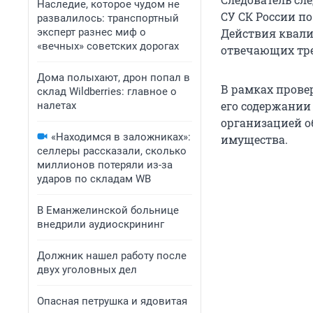
Наследие, которое чудом не
СУ СК России п
развалилось: транспортный
эксперт разнес миф о
Действия квалиф
«вечных» советских дорогах
отвечающих тре
Дома полыхают, дрон попал в
В рамках прове
склад Wildberries: главное о
его содержании
налетах
организацией о
«Находимся в заложниках»:
имущества.
селлеры рассказали, сколько
миллионов потеряли из-за
ударов по складам WB
В Еманжелинской больнице
внедрили аудиоскрининг
Должник нашел работу после
двух уголовных дел
Опасная петрушка и ядовитая