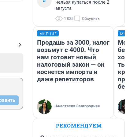
5
нельзя купаться после 2
августа
1 035
Обсудить
МНЕНИЕ
МНЕНИ
Продашь за 3000, налог
Мой б
возьмут с 4000. Что
береж
нам готовит новый
хотел
налоговый закон — он
тысяч
коснется импорта и
креди
даже репетиторов
приех
безоп
равить
Анастасия Завгородняя
РЕКОМЕНДУЕМ