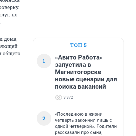
роверку.
луг, не
.
и дома,
ТОП 5
вляющей
и общего
«Авито Работа»
1
запустила в
Магнитогорске
новые сценарии для
поиска вакансий
3 372
«Последнюю в жизни
2
четверть закончил лишь с
одной четверкой». Родители
рассказали про сына,