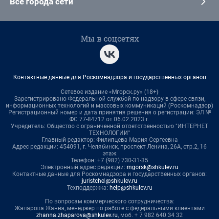
Все города сети
Мы в соцсетях
Контактные данные для Роскомнадзора и государственных органов
Сетевое издание «Мгорск.ру» (18+)
Зарегистрировано Федеральной службой по надзору в сфере связи,
информационных технологий и массовых коммуникаций (Роскомнадзор)
Регистрационный номер и дата принятия решения о регистрации: ЭЛ №
ФС 77-84712 от 06.02.2023 г.
Учредитель: Общество с ограниченной ответственностью "ИНТЕРНЕТ
ТЕХНОЛОГИИ"
Главный редактор: Филипцева Мария Сергеевна
Адрес редакции: 454091, г. Челябинск, проспект Ленина, 26А, стр.2, 16
этаж
Телефон: +7 (982) 730-31-35
Электронный адрес редакции:
mgorsk@shkulev.ru
Контактные данные для Роскомнадзора и государственных органов:
juristchel@shkulev.ru
Техподдержка:
help@shkulev.ru
По вопросам коммерческого сотрудничества:
Жапарова Жанна, менеджер по работе с федеральными клиентами
zhanna.zhaparova@shkulev.ru
, моб. + 7 982 640 34 32