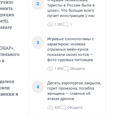
«Первые безвизовые
лучило
2
туристы в России были в
менить
шоке». Что больше всего
дукция
пугает иностранцев у нас
r6),
1 292
1
заказу
Игривые слонопотамы с
3
характером: хозяева
КОНАР».
огромных мейн-кунов
ительного
показали своих котов —
фото суровых питомцев
 в
1 204
Обсудить
дателя
Десять аэропортов закрыли,
4
овли
горит промзона, погибла
женщина — главное об
рмении и
атаках дронов
820
Обсудить