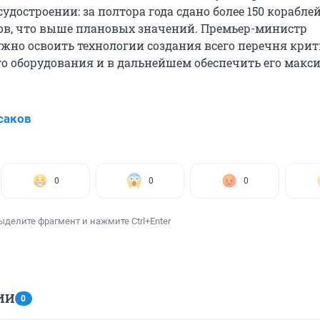
удостроении: за полтора года сдано более 150 корабле
в, что выше плановых значений. Премьер-министр
ужно освоить технологии создания всего перечня кри
 оборудования и в дальнейшем обеспечить его мак
саков
0
0
0
ыделите фрагмент и нажмите Ctrl+Enter
ИИ
0