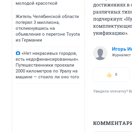
молодой красоткой
достижениях в с
различных типо
Житель Челябинской области
подчеркнул: «Н
потерял 3 миллиона,
комплектующего
откликнувшись на
унификацию».
объявление о перегоне Toyota
из Германии
Игорь И
«Нет некрасивых городов,
Журналист
есть недофинансированные».
Путешественники проехали
2000 километров по Уралу на
0
машине — стоило ли оно того
Увидели опечатку? В
КОММЕНТАР