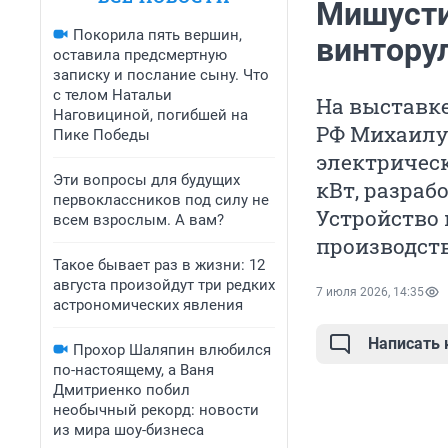
Мишусти
Покорила пять вершин,
винтору
оставила предсмертную
записку и послание сыну. Что
с телом Натальи
На выставк
Наговициной, погибшей на
РФ Михаилу
Пике Победы
электричес
Эти вопросы для будущих
кВт, разра
первоклассников под силу не
Устройство 
всем взрослым. А вам?
производств
Такое бывает раз в жизни: 12
августа произойдут три редких
7 июля 2026, 14:35
астрономических явления
Написать
Прохор Шаляпин влюбился
по-настоящему, а Ваня
Дмитриенко побил
необычный рекорд: новости
из мира шоу-бизнеса