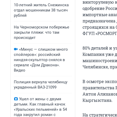
винторулевую к
10-летний житель Снежинска
одобрение Росс
отдал мошенникам 38 тысяч
импортные анал
рублей
предназначена д
строящихся на 
На Черноморском побережье
закрыли пляжи: что там
ФГУП «РОСМОРП
происходит
80% деталей и 
«Минус — слишком много
Компания уже д
спойлеров»: российский
ниндзя-скульптор снялся в
машиностроения
сериале «Дом Дракона».
Челябинске, пр
Видео
В осмотре эксп
Полиция вернула челябинцу
украденный ВАЗ-21099
правительства 
Антон Алиханов
Ушел от жены с двумя
Кыргызстана.
детьми. Как главный качок
«Уральских пельменей» в 54
На стратегичес
года закрутил роман с