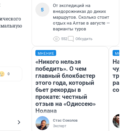
й
От экспедиций на
5
внедорожниках до диких
маршрутов. Сколько стоит
тического
отдых на Алтае в августе —
симальную
варианты туров
552
Обсудить
МНЕНИЕ
МНЕНИ
«Никого нельзя
Насле
победить». О чем
чудом
0
главный блокбастер
транс
этого года, который
разне
бьет рекорды в
совет
прокате: честный
отзыв на «Одиссею»
Нолана
Стас Соколов
Эксперт