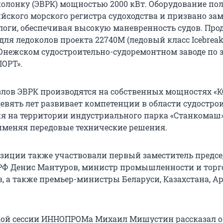
олонку (ЭВРК) мощностью 2000 кВт. Оборудование по
ийского морского регистра судоходства и призвано за
оги, обеспечивая высокую маневренность судов. Про
ля ледоколов проекта 22740М (ледовый класс Icebreake
Онежском судостроительно-судоремонтном заводе по 
ОРТ».
узлов ЭВРК производятся на собственных мощностях «
евять лет развивает компетенции в области судостро
 на территории индустриального парка «Станкомаш»
именяя передовые технические решения.
озиции также участвовали первый заместитель предсе
РФ Денис Мантуров, министр промышленности и торг
, а также премьер-министры Беларуси, Казахстана, А
кой сессии ИННОПРОМа Михаил Мишустин рассказал о