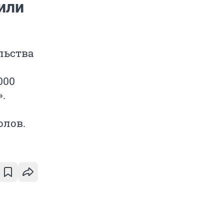
или
льства
000
.
олов.