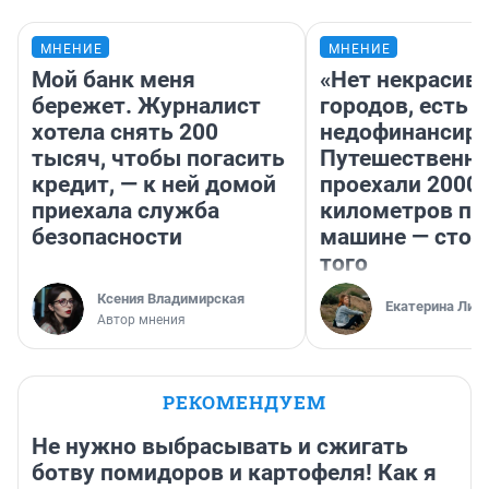
МНЕНИЕ
МНЕНИЕ
Мой банк меня
«Нет некрасив
бережет. Журналист
городов, есть
хотела снять 200
недофинансиро
тысяч, чтобы погасить
Путешественн
кредит, — к ней домой
проехали 2000
приехала служба
километров по 
безопасности
машине — стои
того
Ксения Владимирская
Екатерина Лит
Автор мнения
РЕКОМЕНДУЕМ
Не нужно выбрасывать и сжигать
ботву помидоров и картофеля! Как я