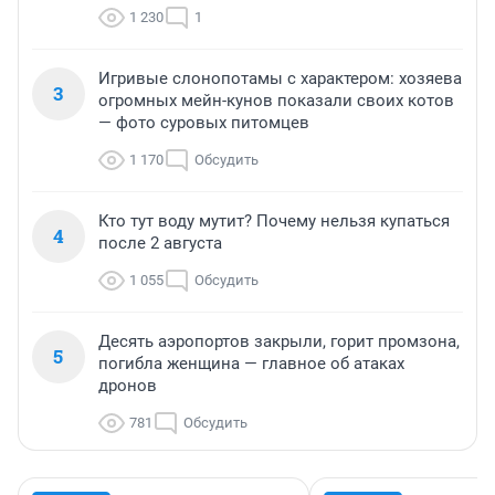
1 230
1
Игривые слонопотамы с характером: хозяева
3
огромных мейн-кунов показали своих котов
— фото суровых питомцев
1 170
Обсудить
Кто тут воду мутит? Почему нельзя купаться
4
после 2 августа
1 055
Обсудить
Десять аэропортов закрыли, горит промзона,
5
погибла женщина — главное об атаках
дронов
781
Обсудить