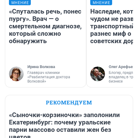
МНЕНИЕ
МНЕНИЕ
«Спуталась речь, понес
Наследие, кото
пургу». Врач — о
чудом не разва
смертельном диагнозе,
транспортный 
который сложно
разнес миф о 
обнаружить
советских доро
Ирина Волкова
Олег Арефьев
Главврач клиники
Блогер, предпри
«Реабилитация доктора
владелец в тра
Волковой»
бизнесе
РЕКОМЕНДУЕМ
«Сыночки-корзиночки» заполонили
Екатеринбург: почему уральские
парни массово оставили жен без
цветов