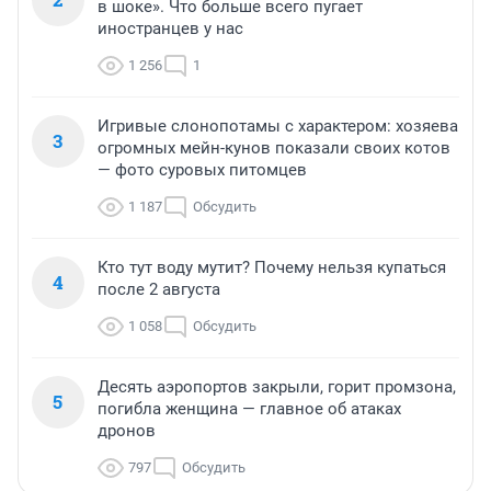
в шоке». Что больше всего пугает
иностранцев у нас
1 256
1
Игривые слонопотамы с характером: хозяева
3
огромных мейн-кунов показали своих котов
— фото суровых питомцев
1 187
Обсудить
Кто тут воду мутит? Почему нельзя купаться
4
после 2 августа
1 058
Обсудить
Десять аэропортов закрыли, горит промзона,
5
погибла женщина — главное об атаках
дронов
797
Обсудить