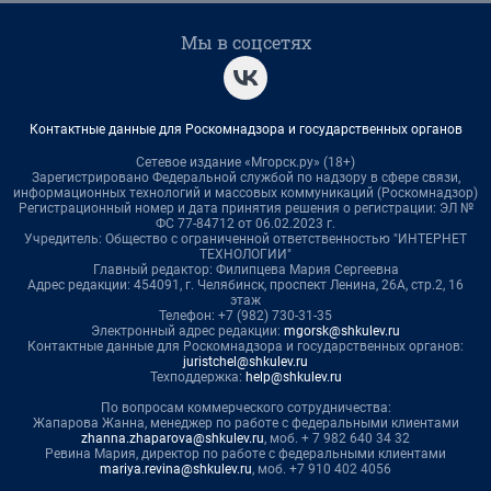
Мы в соцсетях
Контактные данные для Роскомнадзора и государственных органов
Сетевое издание «Мгорск.ру» (18+)
Зарегистрировано Федеральной службой по надзору в сфере связи,
информационных технологий и массовых коммуникаций (Роскомнадзор)
Регистрационный номер и дата принятия решения о регистрации: ЭЛ №
ФС 77-84712 от 06.02.2023 г.
Учредитель: Общество с ограниченной ответственностью "ИНТЕРНЕТ
ТЕХНОЛОГИИ"
Главный редактор: Филипцева Мария Сергеевна
Адрес редакции: 454091, г. Челябинск, проспект Ленина, 26А, стр.2, 16
этаж
Телефон: +7 (982) 730-31-35
Электронный адрес редакции:
mgorsk@shkulev.ru
Контактные данные для Роскомнадзора и государственных органов:
juristchel@shkulev.ru
Техподдержка:
help@shkulev.ru
По вопросам коммерческого сотрудничества:
Жапарова Жанна, менеджер по работе с федеральными клиентами
zhanna.zhaparova@shkulev.ru
, моб. + 7 982 640 34 32
Ревина Мария, директор по работе с федеральными клиентами
mariya.revina@shkulev.ru
, моб. +7 910 402 4056