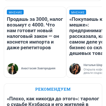
МНЕНИЕ
МНЕНИЕ
Продашь за 3000, налог
«Покупаешь ко
возьмут с 4000. Что
мешке»:
нам готовит новый
предпринимат
налоговый закон — он
рассказала, как
коснется импорта и
самом деле ус
даже репетиторов
бизнес со скл
дешевых това
Наталья Шорох
Анастасия Завгородняя
Открыла кофейн
деньги соцразв
РЕКОМЕНДУЕМ
«Плохо, как никогда до этого»: таролог
о судьбе Кузбасса и его жителей в