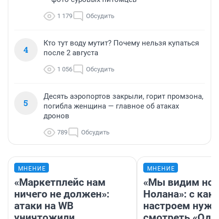
1 179
Обсудить
Кто тут воду мутит? Почему нельзя купаться
4
после 2 августа
1 056
Обсудить
Десять аэропортов закрыли, горит промзона,
5
погибла женщина — главное об атаках
дронов
789
Обсудить
МНЕНИЕ
МНЕНИЕ
«Маркетплейс нам
«Мы видим нов
ничего не должен»:
Нолана»: с как
атаки на WB
настроем нужн
уничтожили
смотреть «Оди