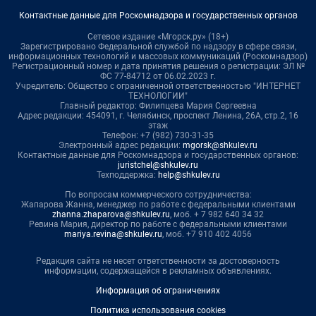
Контактные данные для Роскомнадзора и государственных органов
Сетевое издание «Мгорск.ру» (18+)
Зарегистрировано Федеральной службой по надзору в сфере связи,
информационных технологий и массовых коммуникаций (Роскомнадзор)
Регистрационный номер и дата принятия решения о регистрации: ЭЛ №
ФС 77-84712 от 06.02.2023 г.
Учредитель: Общество с ограниченной ответственностью "ИНТЕРНЕТ
ТЕХНОЛОГИИ"
Главный редактор: Филипцева Мария Сергеевна
Адрес редакции: 454091, г. Челябинск, проспект Ленина, 26А, стр.2, 16
этаж
Телефон: +7 (982) 730-31-35
Электронный адрес редакции:
mgorsk@shkulev.ru
Контактные данные для Роскомнадзора и государственных органов:
juristchel@shkulev.ru
Техподдержка:
help@shkulev.ru
По вопросам коммерческого сотрудничества:
Жапарова Жанна, менеджер по работе с федеральными клиентами
zhanna.zhaparova@shkulev.ru
, моб. + 7 982 640 34 32
Ревина Мария, директор по работе с федеральными клиентами
mariya.revina@shkulev.ru
, моб. +7 910 402 4056
Редакция сайта не несет ответственности за достоверность
информации, содержащейся в рекламных объявлениях.
Информация об ограничениях
Политика использования cookies