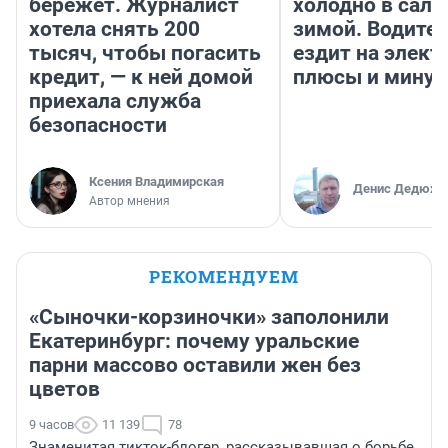
бережет. Журналист
холодно в сало
хотела снять 200
зимой. Водител
тысяч, чтобы погасить
ездит на элект
кредит, — к ней домой
плюсы и мину
приехала служба
безопасности
Ксения Владимирская
Денис Дедюхи
Автор мнения
РЕКОМЕНДУЕМ
«Сыночки-корзиночки» заполонили
Екатеринбург: почему уральские
парни массово оставили жен без
цветов
9 часов
11 139
78
Знаменитая тикток-блогер, рассказывавшая о борьбе