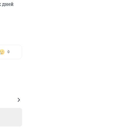
х дней
0