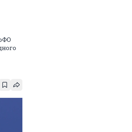
УрФО
дного