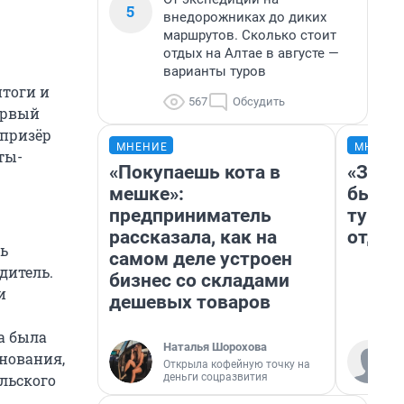
5
внедорожниках до диких
маршрутов. Сколько стоит
отдых на Алтае в августе —
варианты туров
тоги и
567
Обсудить
ервый
 призёр
МНЕНИЕ
МНЕНИ
ты-
«Покупаешь кота в
«За н
мешке»:
были 
предприниматель
турис
рассказала, как на
отдых
ть
самом деле устроен
дитель.
бизнес со складами
и
дешевых товаров
а была
Наталья Шорохова
нования,
Открыла кофейную точку на
деньги соцразвития
льского