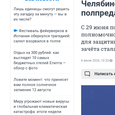
Челябин
Лишь единицы смогут решить
полпред
эту загадку за минуту — вы в
их числе?
С 29 июня п
Фестиваль фейерверков в
полномочно
Испании обернулся трагедией:
для защитн
салют взорвался в толпе
зачёта стал
Отдых за 300 рублей: как
выглядят 10 самых
6 июля 2026, 10:33
бюджетных отелей Египта —
обзор с фото
Написать
Ловите момент: что принесет
вам полное солнечное
затмение 12 августа
Миру угрожают новые вирусы
и глобальная климатическая
катастрофа: итоги недели