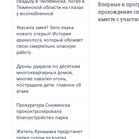
свадьбу в Челябинске, погиб в
Впервые в про
Тюменской области на глазах
прохождение сп
у возлюбленной
вместе с участ
Укусила змея? Зато паука
нового открыл! История
арахнолога, который обожает
свою смертельно опасную
работу
Дроны ударили по десяткам
многоквартирных домов,
многие охватил огонь,
пострадали дети: главное об
атаке
Прокуратура Снежинска
проконтролировала
благоустройство парка
Житель Кунашака предстанет
перед судом за взятку