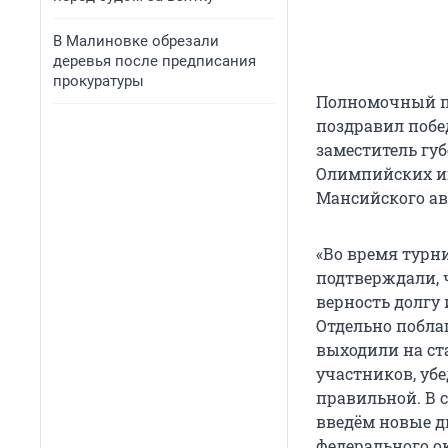
В Малиновке обрезали
деревья после предписания
прокуратуры
Полномочный пр
поздравил побе
заместитель гу
Олимпийских иг
Мансийского ав
«Во время турни
подтверждали, ч
верность долгу
Отдельно побла
выходили на ст
участников, уб
правильной. В 
введём новые д
федерального о