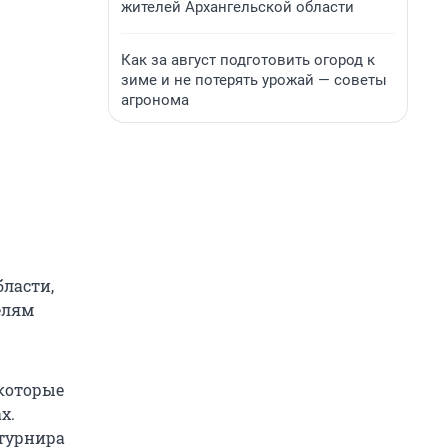
жителей Архангельской области
Как за август подготовить огород к
зиме и не потерять урожай — советы
агронома
бласти,
елям
 которые
х.
турнира