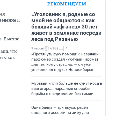
РЕКОМЕНДУЕМ
«Уголовник я, родные со
сея
мной не общаются»: как
едение II
бывший «афганец» 30 лет
живет в землянке посреди
.
леса под Рязанью
е. Быстро
9 часов
6 839
4
али, что
«Протянуть руку помощи»: незрячий
ть, как
парфюмер создал «уютный» аромат
для тех, кому страшно, — он уже
увековечил в духах Новосибирск
Муравьи и тля больше не сунут носа в
ваш огород: народные способы
борьбы с вредителями без химии
Одна банка — три вкуса: рецепт
овощного ассорти на зиму для