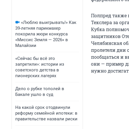
Полпред также 
Текслера за ор
«Люблю выигрывать!» Как
39-летняя парикмахер
Кубка полномоч
покорила жюри конкурса
защитников Оте
«Миссис Земля — 2026» в
Челябинская об
Малайзии
пролетели дни 
пообщаться и в
«Сейчас бы всё это
они — пример дл
запретили»: истории из
советского детства в
нужно достигать
пионерских лагерях
Дело о рубке тополей в
Бакале ушло в суд
На какой срок отодвинули
реформу семейной ипотеки: в
правительстве назвали риски