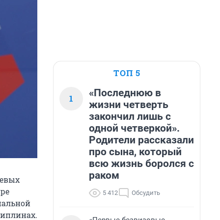
ТОП 5
«Последнюю в
1
жизни четверть
закончил лишь с
одной четверкой».
Родители рассказали
про сына, который
всю жизнь боролся с
раком
оевых
ире
5 412
Обсудить
иальной
циплинах.