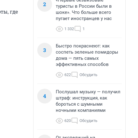
«Первые безвизовые
2
туристы в России были в
ты, где
шоке». Что больше всего
пугает иностранцев у нас
1 332
1
Быстро покраснеют: как
3
соспеть зеленые помидоры
дома — пять самых
эффективных способов
622
Обсудить
Послушал музыку — получил
4
штраф: инструкция, как
бороться с шумными
ночными компаниями
620
Обсудить
От экспедиций на