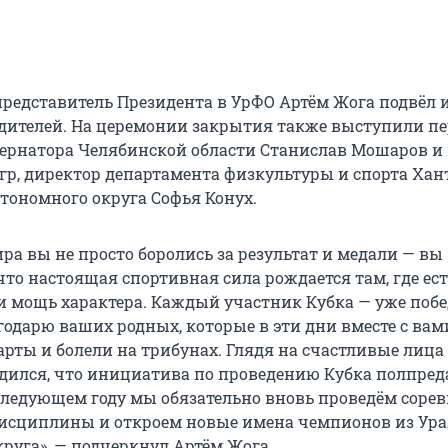
едставитель Президента в УрФО Артём Жога подвёл и
дителей. На церемонии закрытия также выступили п
бернатора Челябинской области Станислав Мошаров и
р, директор департамента физкультуры и спорта Хан
тономного округа Софья Конух.
ра вы не просто боролись за результат и медали — вы
то настоящая спортивная сила рождается там, где ес
 и мощь характера. Каждый участник Кубка — уже побе
годарю ваших родных, которые в эти дни вместе с вам
арты и болели на трибунах. Глядя на счастливые лица
едился, что инициатива по проведению Кубка полпред
следующем году мы обязательно вновь проведём сорев
исциплины и откроем новые имена чемпионов из Ура
круга», — подчеркнул Артём Жога.