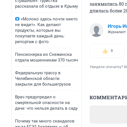
страшные»: туристка
занимались 80 
рассказала об отдыхе в Крыму
длилась более 2
«Молоко здесь почти никто
не видит». Как делают
Игорь И
продукты, которые вы
Журналист
покупаете каждый день:
репортаж с фото
0
Пенсионерка из Снежинска
отдала мошенникам 370 тысяч
Увидели опечатку? В
Федеральную трассу в
Челябинской области
закрыли для большегрузов
КОММЕНТАР
Врач предупредил о
смертельной опасности на
даче: что нельзя делать в саду
Почему так много скандалов
из-за ЕГЭ? Академик — об