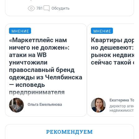
781
Обсудить
МНЕНИЕ
МНЕНИЕ
«Маркетплейс нам
Квартиры дор
ничего не должен»:
но дешевеют: 
атаки на WB
рынок недвиж
уничтожили
сейчас такой 
православный бренд
одежды из Челябинска
— исповедь
предпринимателя
Екатерина Торо
Ольга Емельянова
директор агентс
недвижимости
РЕКОМЕНДУЕМ