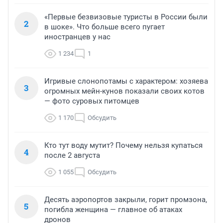
«Первые безвизовые туристы в России были
2
в шоке». Что больше всего пугает
иностранцев у нас
1 234
1
Игривые слонопотамы с характером: хозяева
3
огромных мейн-кунов показали своих котов
— фото суровых питомцев
1 170
Обсудить
Кто тут воду мутит? Почему нельзя купаться
4
после 2 августа
1 055
Обсудить
Десять аэропортов закрыли, горит промзона,
5
погибла женщина — главное об атаках
дронов