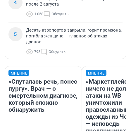
4
после 2 августа
1 058
Обсудить
Десять аэропортов закрыли, горит промзона,
5
погибла женщина — главное об атаках
дронов
798
Обсудить
МНЕНИЕ
МНЕНИЕ
«Спуталась речь, понес
«Маркетплейс 
пургу». Врач — о
ничего не долж
смертельном диагнозе,
атаки на WB
который сложно
уничтожили
обнаружить
православный 
одежды из Чел
— исповедь
предпринимат