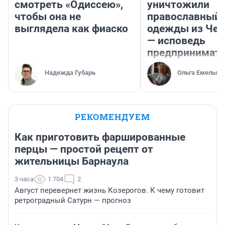
смотреть «Одиссею»,
уничтожили
чтобы она не
православный 
выглядела как фиаско
одежды из Чел
— исповедь
предпринимат
Надежда Губарь
Ольга Емельян
РЕКОМЕНДУЕМ
Как приготовить фаршированные
перцы — простой рецепт от
жительницы Барнаула
3 часа
1 704
2
Август перевернет жизнь Козерогов. К чему готовит
ретроградный Сатурн — прогноз