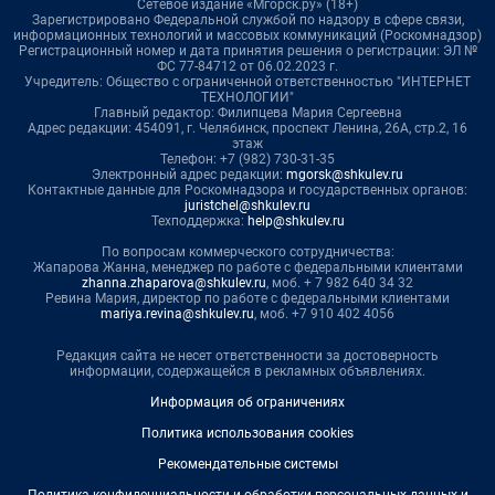
Сетевое издание «Мгорск.ру» (18+)
Зарегистрировано Федеральной службой по надзору в сфере связи,
информационных технологий и массовых коммуникаций (Роскомнадзор)
Регистрационный номер и дата принятия решения о регистрации: ЭЛ №
ФС 77-84712 от 06.02.2023 г.
Учредитель: Общество с ограниченной ответственностью "ИНТЕРНЕТ
ТЕХНОЛОГИИ"
Главный редактор: Филипцева Мария Сергеевна
Адрес редакции: 454091, г. Челябинск, проспект Ленина, 26А, стр.2, 16
этаж
Телефон: +7 (982) 730-31-35
Электронный адрес редакции:
mgorsk@shkulev.ru
Контактные данные для Роскомнадзора и государственных органов:
juristchel@shkulev.ru
Техподдержка:
help@shkulev.ru
По вопросам коммерческого сотрудничества:
Жапарова Жанна, менеджер по работе с федеральными клиентами
zhanna.zhaparova@shkulev.ru
, моб. + 7 982 640 34 32
Ревина Мария, директор по работе с федеральными клиентами
mariya.revina@shkulev.ru
, моб. +7 910 402 4056
Редакция сайта не несет ответственности за достоверность
информации, содержащейся в рекламных объявлениях.
Информация об ограничениях
Политика использования cookies
Рекомендательные системы