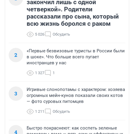
закончил лишь с одной
четверкой». Родители
рассказали про сына, который
всю жизнь боролся с раком
5 026
Обсудить
«Первые безвизовые туристы в России были
2
в шоке». Что больше всего пугает
иностранцев у нас
1 327
1
Игривые слонопотамы с характером: хозяева
3
огромных мейн-кунов показали своих котов
— фото суровых питомцев
1 211
Обсудить
Быстро покраснеют: как соспеть зеленые
4