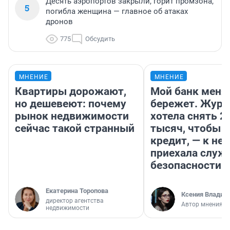
Десять аэропортов закрыли, горит промзона,
5
погибла женщина — главное об атаках
дронов
775
Обсудить
МНЕНИЕ
МНЕНИЕ
Квартиры дорожают,
Мой банк меня
но дешевеют: почему
бережет. Журн
рынок недвижимости
хотела снять 2
сейчас такой странный
тысяч, чтобы п
кредит, — к не
приехала служ
безопасности
Екатерина Торопова
Ксения Владим
директор агентства
Автор мнения
недвижимости