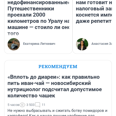
недофинансированные».
нам готовит н
Путешественники
налоговый зако
проехали 2000
коснется импор
километров по Уралу на
даже репетито
машине — стоило ли оно
того
Екатерина Литкевич
Анастасия Зав
РЕКОМЕНДУЕМ
«Вплоть до диареи»: как правильно
пить иван-чай — новосибирский
нутрициолог подсчитал допустимое
количество чашек
5 часов
3 503
11
Не нужно выбрасывать и сжигать ботву помидоров и
картофеля! Как я нашла лучшее удобрение для