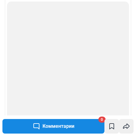
Подписаться на новости
Сообщить новость
Рубрики
Реклама на сайте
Прайс-лист
О компании
Наши вакансии
Техподдержка
0
Комментарии
Все города сети