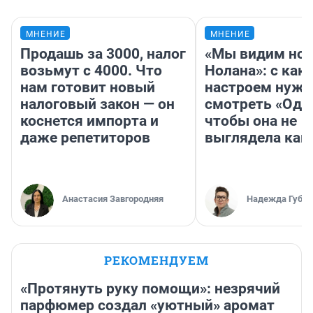
МНЕНИЕ
МНЕНИЕ
Продашь за 3000, налог
«Мы видим нов
возьмут с 4000. Что
Нолана»: с как
нам готовит новый
настроем нужн
налоговый закон — он
смотреть «Оди
коснется импорта и
чтобы она не
даже репетиторов
выглядела как
Анастасия Завгородняя
Надежда Губар
РЕКОМЕНДУЕМ
«Протянуть руку помощи»: незрячий
парфюмер создал «уютный» аромат