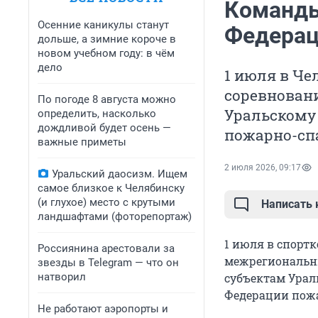
Команды
Осенние каникулы станут
Федера
дольше, а зимние короче в
новом учебном году: в чём
дело
1 июля в Ч
соревнован
По погоде 8 августа можно
Уральскому
определить, насколько
дождливой будет осень —
пожарно-спа
важные приметы
2 июля 2026, 09:17
Уральский даосизм. Ищем
самое близкое к Челябинску
(и глухое) место с крутыми
Написать
ландшафтами (фоторепортаж)
1 июля в спорт
Россиянина арестовали за
межрегиональн
звезды в Telegram — что он
натворил
субъектам Урал
Федерации пожа
Не работают аэропорты и