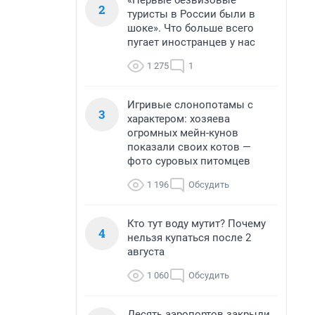
«Первые безвизовые
2
туристы в России были в
шоке». Что больше всего
пугает иностранцев у нас
1 275
1
Игривые слонопотамы с
3
характером: хозяева
огромных мейн-кунов
показали своих котов —
фото суровых питомцев
1 196
Обсудить
Кто тут воду мутит? Почему
4
нельзя купаться после 2
августа
1 060
Обсудить
Десять аэропортов закрыли,