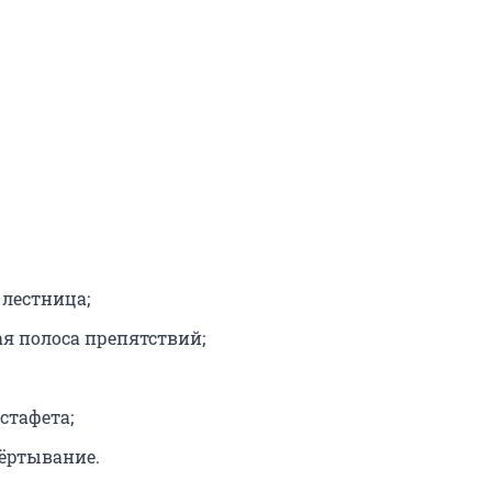
лестница;
ая полоса препятствий;
стафета;
вёртывание.