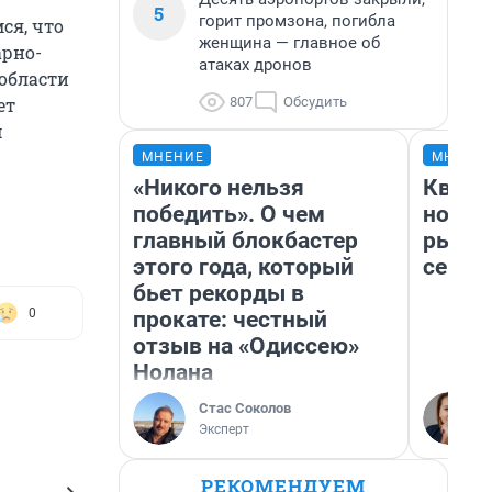
5
горит промзона, погибла
ся, что
женщина — главное об
арно-
атаках дронов
 области
807
Обсудить
ет
м
МНЕНИЕ
МНЕНИ
«Никого нельзя
Кварт
победить». О чем
но де
главный блокбастер
рынок
этого года, который
сейча
бьет рекорды в
0
прокате: честный
отзыв на «Одиссею»
Нолана
Стас Соколов
Эксперт
РЕКОМЕНДУЕМ