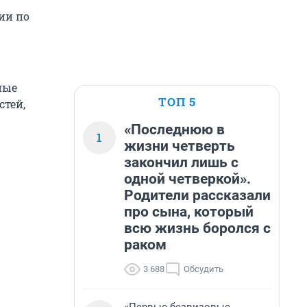
ии по
ные
ТОП 5
стей,
«Последнюю в
1
жизни четверть
закончил лишь с
одной четверкой».
Родители рассказали
про сына, который
всю жизнь боролся с
раком
3 688
Обсудить