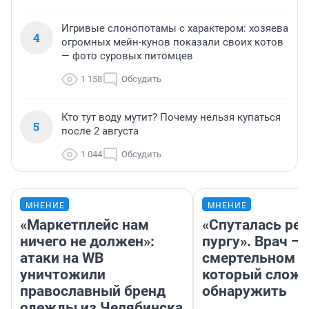
Игривые слонопотамы с характером: хозяева
4
огромных мейн-кунов показали своих котов
— фото суровых питомцев
1 158
Обсудить
Кто тут воду мутит? Почему нельзя купаться
5
после 2 августа
1 044
Обсудить
МНЕНИЕ
МНЕНИЕ
«Маркетплейс нам
«Спуталась реч
ничего не должен»:
пургу». Врач — 
атаки на WB
смертельном д
уничтожили
который слож
православный бренд
обнаружить
одежды из Челябинска