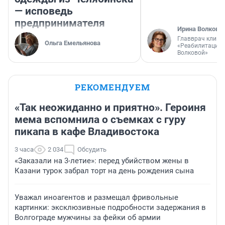
— исповедь
предпринимателя
Ирина Волкова
Главврач клини
Ольга Емельянова
«Реабилитация 
Волковой»
РЕКОМЕНДУЕМ
«Так неожиданно и приятно». Героиня
мема вспомнила о съемках с гуру
пикапа в кафе Владивостока
3 часа
2 034
Обсудить
«Заказали на 3-летие»: перед убийством жены в
Казани турок забрал торт на день рождения сына
Уважал иноагентов и размещал фривольные
картинки: эксклюзивные подробности задержания в
Волгограде мужчины за фейки об армии