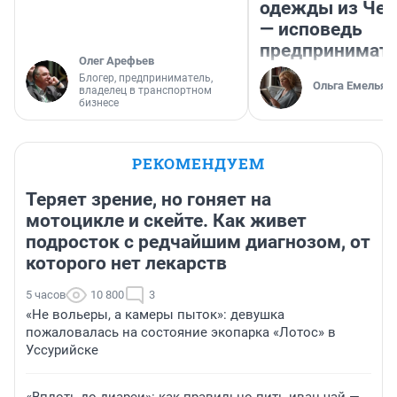
одежды из Чел
— исповедь
предпринимат
Олег Арефьев
Блогер, предприниматель,
Ольга Емельян
владелец в транспортном
бизнесе
РЕКОМЕНДУЕМ
Теряет зрение, но гоняет на
мотоцикле и скейте. Как живет
подросток с редчайшим диагнозом, от
которого нет лекарств
5 часов
10 800
3
«Не вольеры, а камеры пыток»: девушка
пожаловалась на состояние экопарка «Лотос» в
Уссурийске