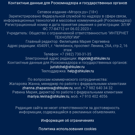
Контактные данные для Роскомнадзора и государственных органов
Сетевое издание «Мгорск.ру» (18+)
Зарегистрировано Федеральной службой по надзору в сфере связи,
информационных технологий и массовых коммуникаций (Роскомнадзор)
Регистрационный номер и дата принятия решения о регистрации: ЭЛ №
ФС 77-84712 от 06.02.2023 г.
Учредитель: Общество с ограниченной ответственностью "ИНТЕРНЕТ
ТЕХНОЛОГИИ"
Главный редактор: Филипцева Мария Сергеевна
Адрес редакции: 454091, г. Челябинск, проспект Ленина, 26А, стр.2, 16
этаж
Телефон: +7 (982) 730-31-35
Электронный адрес редакции:
mgorsk@shkulev.ru
Контактные данные для Роскомнадзора и государственных органов:
juristchel@shkulev.ru
Техподдержка:
help@shkulev.ru
По вопросам коммерческого сотрудничества:
Жапарова Жанна, менеджер по работе с федеральными клиентами
zhanna.zhaparova@shkulev.ru
, моб. + 7 982 640 34 32
Ревина Мария, директор по работе с федеральными клиентами
mariya.revina@shkulev.ru
, моб. +7 910 402 4056
Редакция сайта не несет ответственности за достоверность
информации, содержащейся в рекламных объявлениях.
Информация об ограничениях
Политика использования cookies