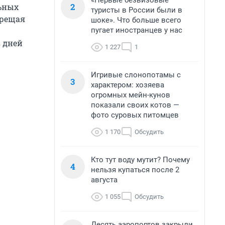
«Первые безвизовые
2
льных
туристы в России были в
прещая
шоке». Что больше всего
пугает иностранцев у нас
з дней
1 227
1
Игривые слонопотамы с
3
характером: хозяева
огромных мейн-кунов
показали своих котов —
фото суровых питомцев
1 170
Обсудить
Кто тут воду мутит? Почему
4
нельзя купаться после 2
августа
1 055
Обсудить
Десять аэропортов закрыли,