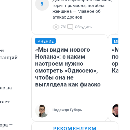
5
горит промзона, погибла
женщина — главное об
атаках дронов
781
Обсудить
МНЕНИЕ
МНЕНИ
«Мы видим нового
«Маши
й.
Нолана»: с каким
полет
станций
настроем нужно
сравн
смотреть «Одиссею»,
Казах
чтобы она не
выглядела как фиаско
ас на
т
гает
Надежда Губарь
ора —
РЕКОМЕНДУЕМ