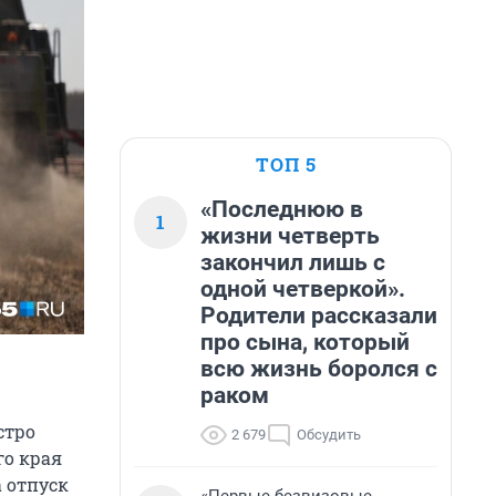
ТОП 5
«Последнюю в
1
жизни четверть
закончил лишь с
одной четверкой».
Родители рассказали
про сына, который
всю жизнь боролся с
раком
стро
2 679
Обсудить
го края
 отпуск