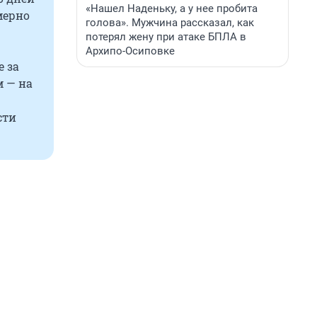
«Нашел Наденьку, а у нее пробита
мерно
голова». Мужчина рассказал, как
потерял жену при атаке БПЛА в
Архипо-Осиповке
е за
м — на
сти