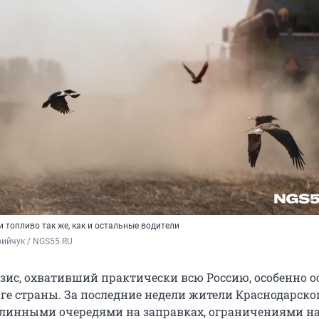
и топливо так же, как и остальные водители
ийчук / NGS55.RU
ис, охвативший практически всю Россию, особенно о
ге страны. За последние недели жители Краснодарско
длинными очередями на заправках, ограничениями на