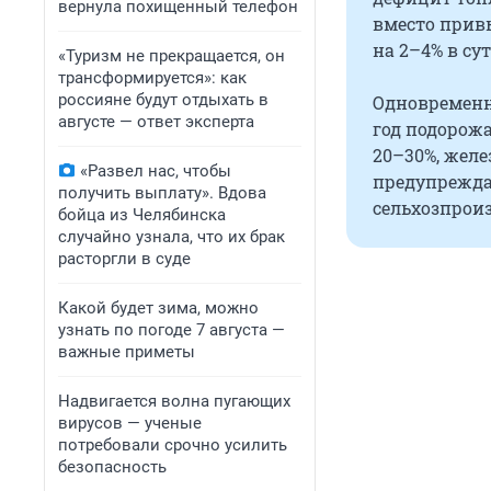
вернула похищенный телефон
вместо прив
на 2–4% в су
«Туризм не прекращается, он
трансформируется»: как
россияне будут отдыхать в
Одновременно
августе — ответ эксперта
год подорожа
20–30%, желе
«Развел нас, чтобы
предупрежда
получить выплату». Вдова
сельхозпрои
бойца из Челябинска
случайно узнала, что их брак
расторгли в суде
Какой будет зима, можно
узнать по погоде 7 августа —
важные приметы
Надвигается волна пугающих
вирусов — ученые
потребовали срочно усилить
безопасность