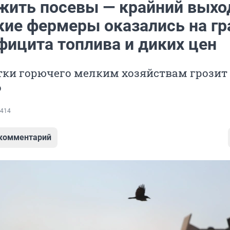
жить посевы — крайний выхо
кие фермеры оказались на гр
фицита топлива и диких цен
тки горючего мелким хозяйствам грозит
о
414
 комментарий