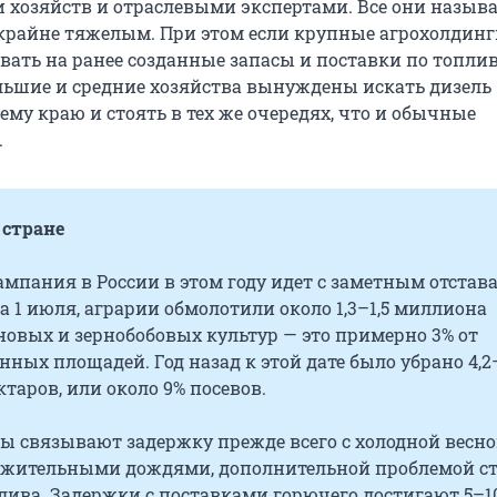
 хозяйств и отраслевыми экспертами. Все они назыв
крайне тяжелым. При этом если крупные агрохолдинг
вать на ранее созданные запасы и поставки по топл
ольшие и средние хозяйства вынуждены искать дизель
ему краю и стоять в тех же очередях, что и обычные
.
 стране
мпания в России в этом году идет с заметным отстав
на
1 июля
, аграрии обмолотили около 1,3–1,5 миллиона
новых и зернобобовых культур — это примерно 3% от
ных площадей. Год назад к этой дате было убрано 4,2
таров, или около 9% посевов.
ы связывают задержку прежде всего с холодной весной
лжительными дождями, дополнительной проблемой с
лива. Задержки с поставками горючего достигают 5–1