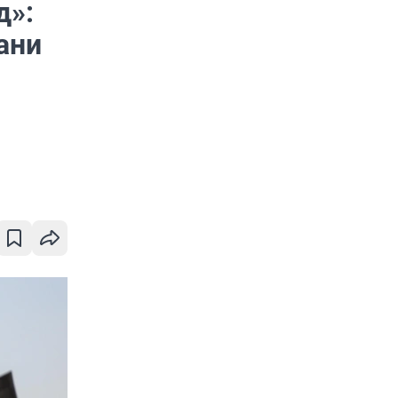
д»:
ани