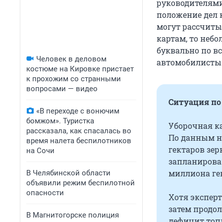
руководителями
положение дел 
могут рассчиты
картам, то неб
буквально по вс
Человек в деловом
автомобилисты
костюме на Кировке пристает
к прохожим со странными
вопросами — видео
Ситуация по
«В переходе с вонючим
бомжом». Туристка
Уборочная ка
рассказала, как спасалась во
По данным 
время налета беспилотников
гектаров зер
на Сочи
запланирован
миллиона гек
В Челябинской области
объявили режим беспилотной
опасности
Хотя эксперт
затем продо
В Магнитогорске полиция
дефицит топ