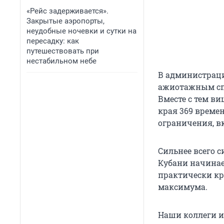
«Рейс задерживается».
Закрытые аэропорты,
неудобные ночевки и сутки на
пересадку: как
путешествовать при
нестабильном небе
В администраци
ажиотажным спр
Вместе с тем в
края 369 време
ограничения, в
Сильнее всего с
Кубани начинае
практически кр
максимума.
Наши коллеги 