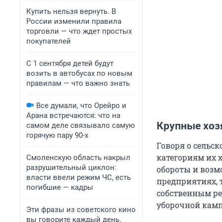
Купить нельзя вернуть. В
России изменили правила
торговли — что ждет простых
покупателей
С 1 сентября детей будут
возить в автобусах по новым
правилам — что важно знать
Все думали, что Орейро и
Арана встречаются: что на
Крупные хоз
самом деле связывало самую
горячую пару 90-х
Говоря о сельск
категориям их х
Смоленскую область накрыл
разрушительный циклон:
обороты и возмо
власти ввели режим ЧС, есть
предприятиях, 
погибшие — кадры
собственным рез
уборочной кам
Эти фразы из советского кино
вы говорите каждый день.