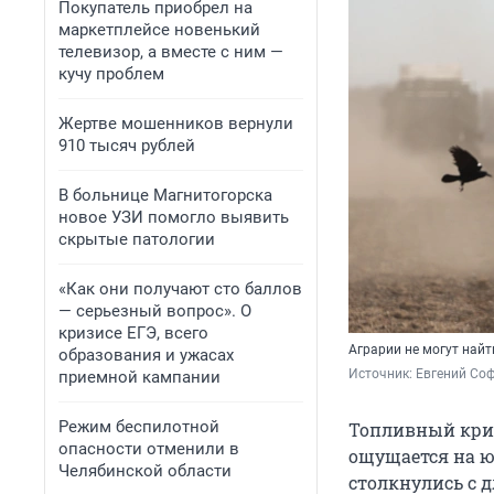
Покупатель приобрел на
маркетплейсе новенький
телевизор, а вместе с ним —
кучу проблем
Жертве мошенников вернули
910 тысяч рублей
В больнице Магнитогорска
новое УЗИ помогло выявить
скрытые патологии
«Как они получают сто баллов
— серьезный вопрос». О
кризисе ЕГЭ, всего
Аграрии не могут найт
образования и ужасах
Источник: 
Евгений Соф
приемной кампании
Режим беспилотной
Топливный криз
опасности отменили в
ощущается на ю
Челябинской области
столкнулись с 