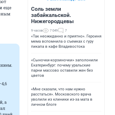
ают
и еще
Соль земли
ивным
забайкальской.
Нижегородцевы
9 часов
7 049
7
«Так неожиданно и приятно». Героиня
мема вспомнила о съемках с гуру
пикапа в кафе Владивостока
«Сыночки-корзиночки» заполонили
анием.
Екатеринбург: почему уральские
парни массово оставили жен без
цветов
–4,6
«Мне сказали, что нам нужно
расстаться». Московского врача
уволили из клиники из-за мата в
, а
личном блоге
тал
0 дней