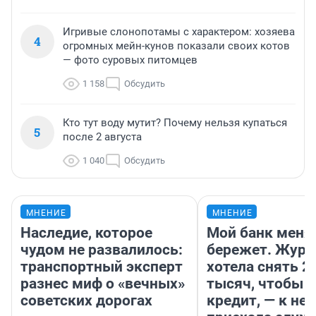
Игривые слонопотамы с характером: хозяева
4
огромных мейн-кунов показали своих котов
— фото суровых питомцев
1 158
Обсудить
Кто тут воду мутит? Почему нельзя купаться
5
после 2 августа
1 040
Обсудить
МНЕНИЕ
МНЕНИЕ
Наследие, которое
Мой банк меня
чудом не развалилось:
бережет. Журн
транспортный эксперт
хотела снять 2
разнес миф о «вечных»
тысяч, чтобы п
советских дорогах
кредит, — к не