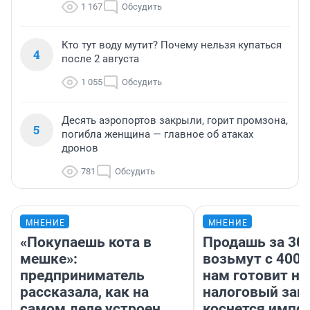
1 167
Обсудить
Кто тут воду мутит? Почему нельзя купаться
4
после 2 августа
1 055
Обсудить
Десять аэропортов закрыли, горит промзона,
5
погибла женщина — главное об атаках
дронов
781
Обсудить
МНЕНИЕ
МНЕНИЕ
«Покупаешь кота в
Продашь за 300
мешке»:
возьмут с 4000
предприниматель
нам готовит н
рассказала, как на
налоговый зако
самом деле устроен
коснется импор