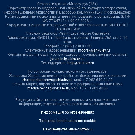
Сетевое издание «Мгорск.ру» (18+)
Зарегистрировано Федеральной службой по надзору в сфере связи,
информационных технологий и массовых коммуникаций (Роскомнадзор)
Регистрационный номер и дата принятия решения о регистрации: ЭЛ №
ФС 77-84712 от 06.02.2023 г.
Учредитель: Общество с ограниченной ответственностью "ИНТЕРНЕТ
ТЕХНОЛОГИИ"
Главный редактор: Филипцева Мария Сергеевна
Адрес редакции: 454091, г. Челябинск, проспект Ленина, 26А, стр.2, 16
этаж
Телефон: +7 (982) 730-31-35
Электронный адрес редакции:
mgorsk@shkulev.ru
Контактные данные для Роскомнадзора и государственных органов:
juristchel@shkulev.ru
Техподдержка:
help@shkulev.ru
По вопросам коммерческого сотрудничества:
Жапарова Жанна, менеджер по работе с федеральными клиентами
zhanna.zhaparova@shkulev.ru
, моб. + 7 982 640 34 32
Ревина Мария, директор по работе с федеральными клиентами
mariya.revina@shkulev.ru
, моб. +7 910 402 4056
Редакция сайта не несет ответственности за достоверность
информации, содержащейся в рекламных объявлениях.
Информация об ограничениях
Политика использования cookies
Рекомендательные системы