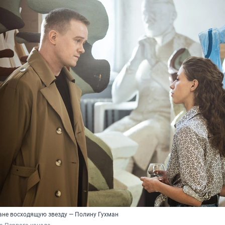
ране восходящую звезду — Полину Гухман