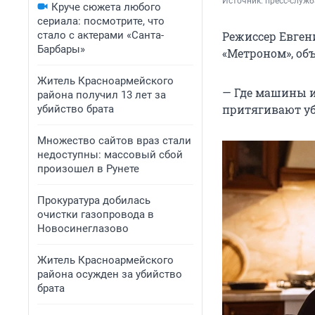
Источник: 
пресс-служб
Круче сюжета любого
сериала: посмотрите, что
стало с актерами «Санта-
Режиссер Евген
Барбары»
«Метроном», об
Житель Красноармейского
— Где машины и 
района получил 13 лет за
притягивают уби
убийство брата
Множество сайтов враз стали
недоступны: массовый сбой
произошел в Рунете
Прокуратура добилась
очистки газопровода в
Новосинеглазово
Житель Красноармейского
района осужден за убийство
брата