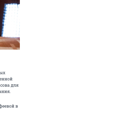
ных
ченной
асова для
ания.
феевой в