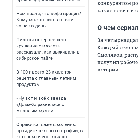
конкурентом род
какие новые и с
Нам врали, что кофе вреден?
Кому можно пить до пяти
чашек в день
О чем сериал
За четырнадцать
Пилоты потерпевшего
крушение самолета
Каждый сезон м
рассказали, как выживали в
Смоляков, расп
сибирской тайге
получил рабоче
истории.
В 100 г всего 23 ккал: три
рецепта с главным летним
продуктом
«Ну вот и всё»: звезда
«Дома-2» развелась с
молодым мужем
Справится даже школьник:
пройдите тест по географии, в
котором очень стыдно