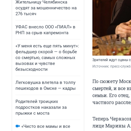
Жительницу Челябинска
осудят за мошенничество на
276 тысяч
УФАС внесло ООО «ПИАЛ» в
РНП за срыв капремонта
«У меня есть еще пять минут»:
фельдшер скорой — о борьбе
со смертью, самых сложных
Зрителей ждут сцены 
вызовах и чувстве
Источник: 
пресс-служб
безысходности
По сюжету Моск
Легковушка влетела в толпу
смертей, и все 
пешеходов в Омске — кадры
семьи. Его отец
Родителей троицких
частного рассл
подростков наказали за
прыжки с моста
Теперь Черкасов
лице Марины Ал
«Чисто все мамы и все