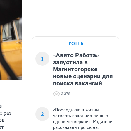
ТОП 5
«Авито Работа»
1
запустила в
Магнитогорске
новые сценарии для
поиска вакансий
3 378
е
«Последнюю в жизни
т раз
2
четверть закончил лишь с
ов
одной четверкой». Родители
ет
рассказали про сына,