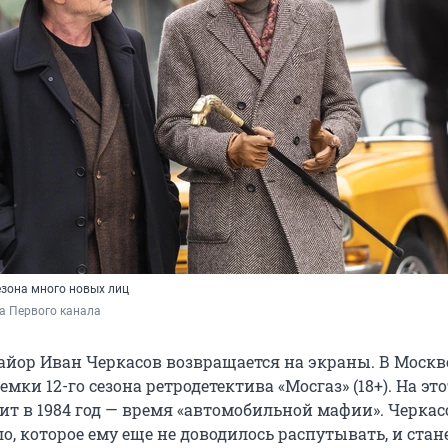
езона много новых лиц
а Первого канала
йор Иван Черкасов возвращается на экраны. В Москв
мки 12-го сезона ретродетектива «Мосгаз» (18+). На это
ит в 1984 год — время «автомобильной мафии». Черкас
ло, которое ему еще не доводилось распутывать, и стан