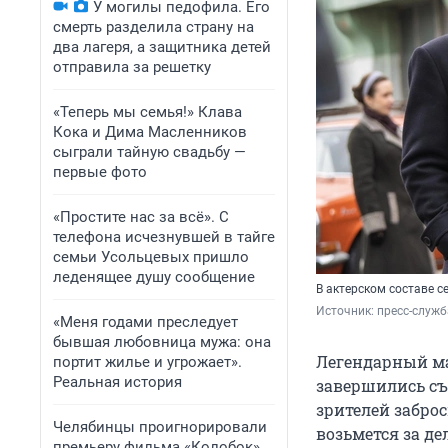
У могилы педофила. Его
смерть разделила страну на
два лагеря, а защитника детей
отправила за решетку
«Теперь мы семья!» Клава
Кока и Дима Масленников
сыграли тайную свадьбу —
первые фото
«Простите нас за всё». С
телефона исчезнувшей в тайге
семьи Усольцевых пришло
леденящее душу сообщение
В актерском составе с
Источник: 
пресс-служб
«Меня годами преследует
бывшая любовница мужа: она
Легендарный ма
портит жилье и угрожает».
Реальная история
завершились съе
зрителей заброс
Челябинцы проигнорировали
возьмется за де
премьеру фильма «Колобок»