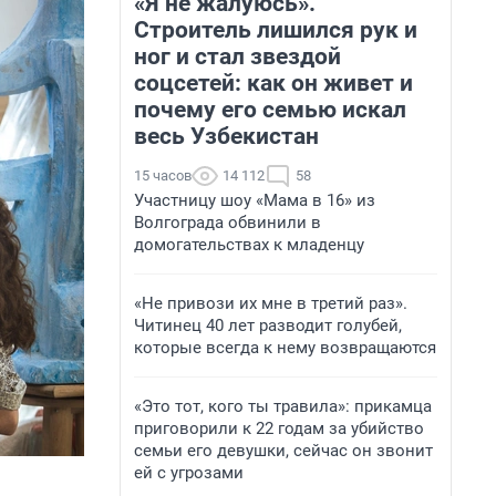
«Я не жалуюсь».
Строитель лишился рук и
ног и стал звездой
соцсетей: как он живет и
почему его семью искал
весь Узбекистан
15 часов
14 112
58
Участницу шоу «Мама в 16» из
Волгограда обвинили в
домогательствах к младенцу
«Не привози их мне в третий раз».
Читинец 40 лет разводит голубей,
которые всегда к нему возвращаются
«Это тот, кого ты травила»: прикамца
приговорили к 22 годам за убийство
семьи его девушки, сейчас он звонит
ей с угрозами