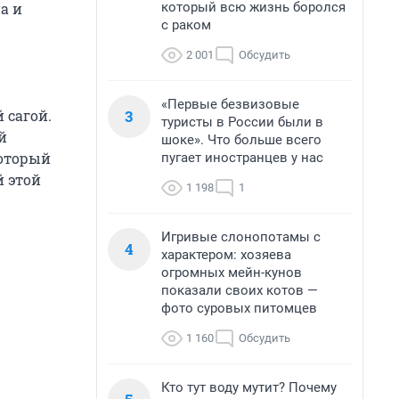
который всю жизнь боролся
а и
с раком
2 001
Обсудить
«Первые безвизовые
3
 сагой.
туристы в России были в
й
шоке». Что больше всего
который
пугает иностранцев у нас
й этой
1 198
1
Игривые слонопотамы с
4
характером: хозяева
огромных мейн-кунов
показали своих котов —
фото суровых питомцев
1 160
Обсудить
Кто тут воду мутит? Почему