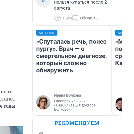
5
нельзя купаться после 2
августа
1 044
Обсудить
МНЕНИЕ
МНЕНИ
«Спуталась речь, понес
«Маши
пургу». Врач — о
полет
смертельном диагнозе,
сравн
который сложно
Казах
обнаружить
инают
Ирина Волкова
станет
Главврач клиники
е годы
«Реабилитация доктора
Волковой»
РЕКОМЕНДУЕМ