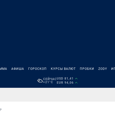
АММА
АФИША
ГОРОСКОП
КУРСЫ ВАЛЮТ
ПРОБКИ
ZODY
И
USD 81,41
СЕЙЧАС
+21°C
EUR 94,06
Р