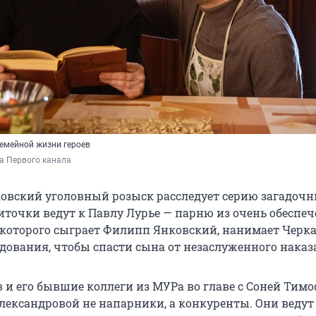
семейной жизни героев
а Первого канала
овский уголовный розыск расследует серию загадоч
ниточки ведут к Павлу Лурье — парню из очень обеспе
, которого сыграет Филипп Янковский, нанимает Черк
едования, чтобы спасти сына от незаслуженного наказ
 и его бывшие коллеги из МУРа во главе с Соней Тимо
ександровой не напарники, а конкуренты. Они ведут