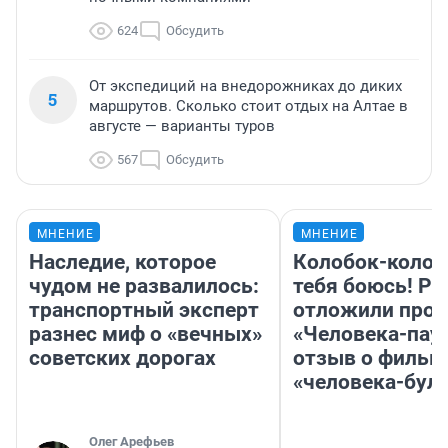
624
Обсудить
От экспедиций на внедорожниках до диких
5
маршрутов. Сколько стоит отдых на Алтае в
августе — варианты туров
567
Обсудить
МНЕНИЕ
МНЕНИЕ
Наследие, которое
Колобок-колобо
чудом не развалилось:
тебя боюсь! Ра
транспортный эксперт
отложили прок
разнес миф о «вечных»
«Человека-пау
советских дорогах
отзыв о фильм
«человека-бул
Олег Арефьев