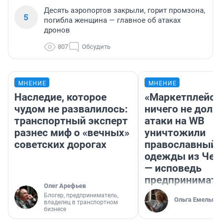
Десять аэропортов закрыли, горит промзона,
5
погибла женщина — главное об атаках
дронов
807
Обсудить
МНЕНИЕ
МНЕНИЕ
Наследие, которое
«Маркетплейс 
чудом не развалилось:
ничего не долж
транспортный эксперт
атаки на WB
разнес миф о «вечных»
уничтожили
советских дорогах
православный 
одежды из Чел
— исповедь
предпринимат
Олег Арефьев
Блогер, предприниматель,
Ольга Емельян
владелец в транспортном
бизнесе