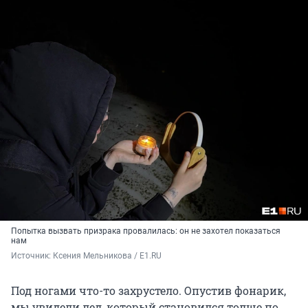
Попытка вызвать призрака провалилась: он не захотел показаться
нам
Источник: 
Ксения Мельникова / E1.RU
Под ногами что-то захрустело. Опустив фонарик,
мы увидели лед, который становился толще по