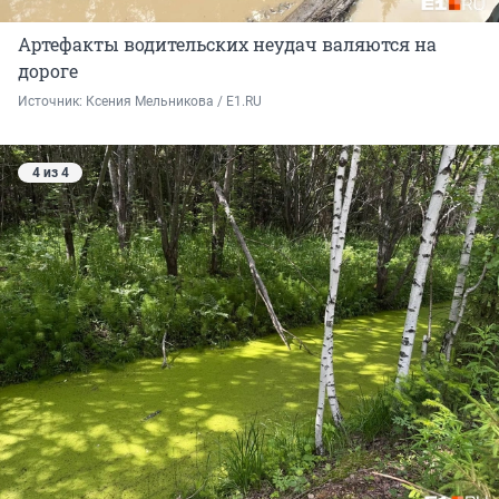
Артефакты водительских неудач валяются на
дороге
Источник: 
Ксения Мельникова / E1.RU
4 из 4