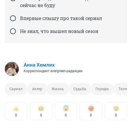
сейчас не буду
Впервые слышу про такой сериал
Не знал, что вышел новый сезон
Анна Хемлих
Корреспондент evergreen-редакции
Сериал
Актер
Жизнь
Судьба
Глухарь
Телеви
0
0
0
0
0