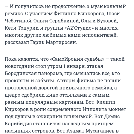
— И получилось не продолжение, а музыкальный
ремикс. С участием Филиппа Киркорова, Люси
Чеботиной, Ольги Серябкиной, Ольги Бузовой,
Кети Топурии и группы «А2'Студио» и многих,
многих других любимых нами исполнителей, —
рассказал Гарик Мартиросян.
Пока кажется, что «СамоИрония судьбы» — такой
новогодний стол утром 1 января, этакая
Бородинская панорама, где смешались все, кто
прокляты и забыты. Авторы фильма не пошли
проторенной дорогой привычного ремейка, а
щедро сдобрили кино отсылками к самым
разным популярным картинам. Вот Филипп
Киркоров в роли современного Ипполита мокнет
под душем в ожидании тепленькой. Вот Демис
Карибидис становится наследным принцем
насыпных островов. Вот Азамат Мусагалиев в