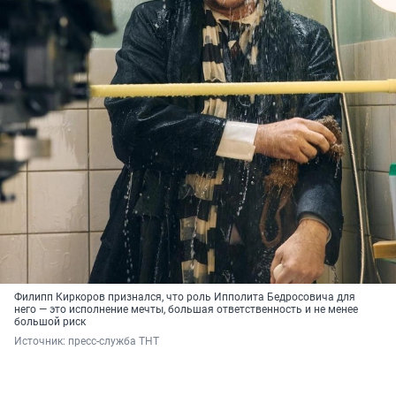
Филипп Киркоров признался, что роль Ипполита Бедросовича для
него — это исполнение мечты, большая ответственность и не менее
большой риск
Источник: 
пресс-служба ТНТ