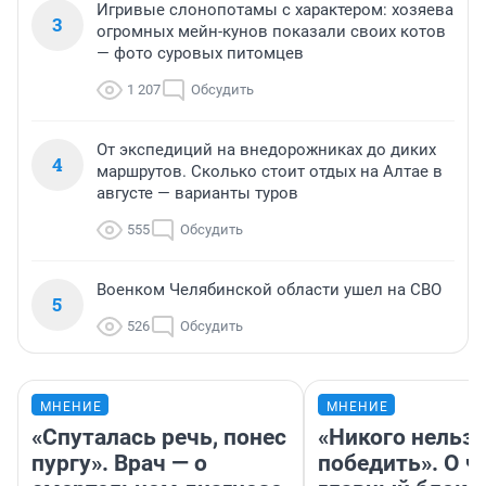
Игривые слонопотамы с характером: хозяева
3
огромных мейн-кунов показали своих котов
— фото суровых питомцев
1 207
Обсудить
От экспедиций на внедорожниках до диких
4
маршрутов. Сколько стоит отдых на Алтае в
августе — варианты туров
555
Обсудить
Военком Челябинской области ушел на СВО
5
526
Обсудить
МНЕНИЕ
МНЕНИЕ
«Спуталась речь, понес
«Никого нельз
пургу». Врач — о
победить». О ч