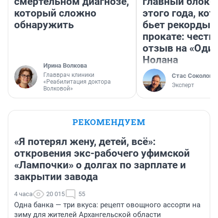
смертельном диагнозе,
главный блокб
который сложно
этого года, ко
обнаружить
бьет рекорды 
прокате: честн
отзыв на «Оди
Нолана
Ирина Волкова
Главврач клиники
Стас Соколов
«Реабилитация доктора
Эксперт
Волковой»
РЕКОМЕНДУЕМ
«Я потерял жену, детей, всё»:
откровения экс-рабочего уфимской
«Лампочки» о долгах по зарплате и
закрытии завода
4 часа
20 015
55
Одна банка — три вкуса: рецепт овощного ассорти на
зиму для жителей Архангельской области