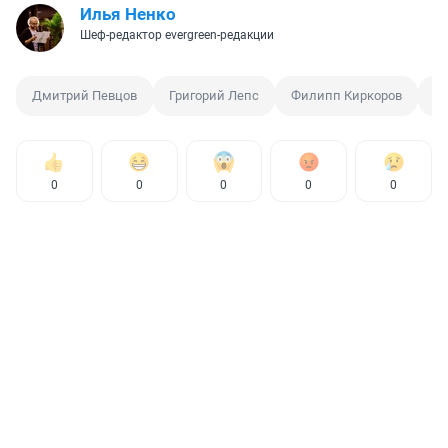
Илья Ненко
Шеф-редактор evergreen-редакции
Дмитрий Певцов
Григорий Лепс
Филипп Киркоров
Б
0
0
0
0
0