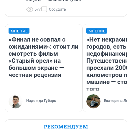
577
Обсудить
МНЕНИЕ
МНЕНИЕ
«Финал не совпал с
«Нет некрасив
ожиданиями»: стоит ли
городов, есть
смотреть фильм
недофинансиро
«Старый орел» на
Путешественн
большом экране —
проехали 2000
честная рецензия
километров по 
машине — стои
того
Надежда Губарь
Екатерина Лит
РЕКОМЕНДУЕМ