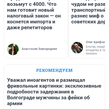
возьмут с 4000. Что
чудом не разва
нам готовит новый
транспортный 
налоговый закон — он
разнес миф о 
коснется импорта и
советских доро
даже репетиторов
Олег Арефьев
Блогер, предпри
Анастасия Завгородняя
владелец в тра
бизнесе
РЕКОМЕНДУЕМ
Уважал иноагентов и размещал
фривольные картинки: эксклюзивные
подробности задержания в
Волгограде мужчины за фейки об
армии