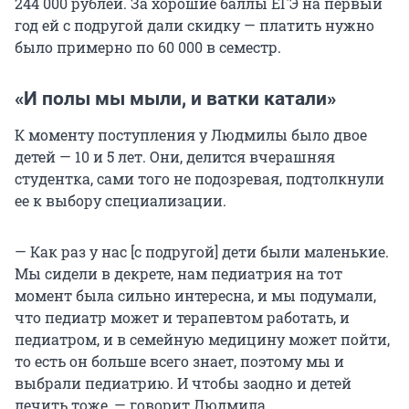
244 000
рублей. За хорошие баллы ЕГЭ на первый
год ей с подругой дали скидку — платить нужно
было примерно по
60 000
в семестр.
«И полы мы мыли, и ватки катали»
К моменту поступления у Людмилы было двое
детей — 10 и 5 лет. Они, делится вчерашняя
студентка, сами того не подозревая, подтолкнули
ее к выбору специализации.
— Как раз у нас [с подругой] дети были маленькие.
Мы сидели в декрете, нам педиатрия на тот
момент была сильно интересна, и мы подумали,
что педиатр может и терапевтом работать, и
педиатром, и в семейную медицину может пойти,
то есть он больше всего знает, поэтому мы и
выбрали педиатрию. И чтобы заодно и детей
лечить тоже, — говорит Людмила.