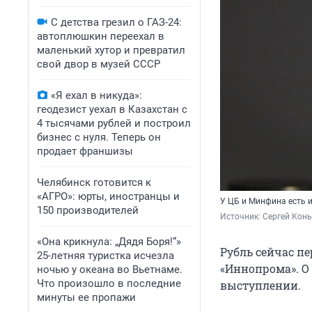
С детства грезил о ГАЗ-24:
автоплюшкин переехал в
маленький хутор и превратил
свой двор в музей СССР
«Я ехал в никуда»:
геодезист уехал в Казахстан с
4 тысячами рублей и построил
бизнес с нуля. Теперь он
продает франшизы
Челябинск готовится к
«АГРО»: юрты, иностранцы и
У ЦБ и Минфина есть 
150 производителей
Источник: 
Сергей Конь
«Она крикнула: „Дядя Боря!“»
Рубль сейчас п
25-летняя туристка исчезла
«Иннопрома». О 
ночью у океана во Вьетнаме.
Что произошло в последние
выступлении.
минуты ее пропажи