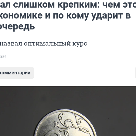
тал слишком крепким: чем эт
кономике и по кому ударит в
очередь
 назвал оптимальный курс
332
 комментарий