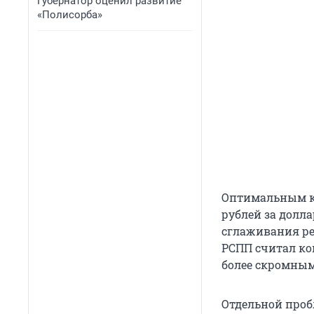
Губернатор оценил развитие
«Полисорба»
Оптимальным ку
рублей за долла
сглаживания ре
РСПП считал ко
более скромным
Отдельной проб