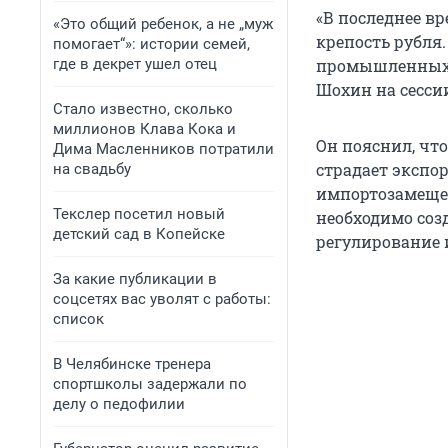
«В последнее вр
«Это общий ребенок, а не „муж
крепость рубля.
помогает“»: истории семей,
где в декрет ушел отец
промышленных к
Шохин на сесси
Стало известно, сколько
миллионов Клава Кока и
Он пояснил, чт
Дима Масленников потратили
страдает экспо
на свадьбу
импортозамещен
Текслер посетил новый
необходимо соз
детский сад в Копейске
регулирование 
За какие публикации в
соцсетях вас уволят с работы:
список
В Челябинске тренера
спортшколы задержали по
делу о педофилии