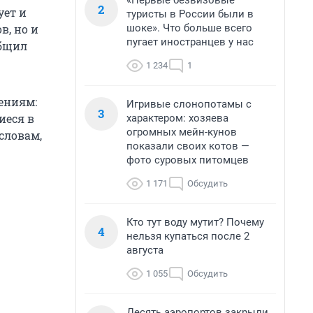
«Первые безвизовые
2
ует и
туристы в России были в
шоке». Что больше всего
в, но и
пугает иностранцев у нас
общил
1 234
1
ениям:
Игривые слонопотамы с
3
иеся в
характером: хозяева
огромных мейн-кунов
словам,
показали своих котов —
фото суровых питомцев
1 171
Обсудить
Кто тут воду мутит? Почему
4
нельзя купаться после 2
августа
1 055
Обсудить
Десять аэропортов закрыли,