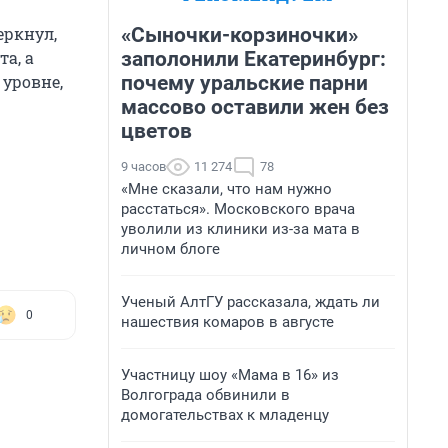
«Сыночки-корзиночки»
еркнул,
заполонили Екатеринбург:
а, а
почему уральские парни
уровне,
массово оставили жен без
цветов
9 часов
11 274
78
«Мне сказали, что нам нужно
расстаться». Московского врача
уволили из клиники из-за мата в
личном блоге
Ученый АлтГУ рассказала, ждать ли
0
нашествия комаров в августе
Участницу шоу «Мама в 16» из
Волгограда обвинили в
домогательствах к младенцу