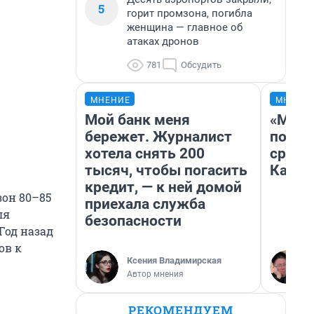
5
горит промзона, погибла
женщина — главное об
атаках дронов
781
Обсудить
МНЕНИЕ
МНЕНИ
Мой банк меня
«Маши
бережет. Журналист
полет
хотела снять 200
сравн
тысяч, чтобы погасить
Казах
кредит, — к ней домой
он 80–85
приехала служба
ля
безопасности
Год назад
ов к
Ксения Владимирская
Автор мнения
РЕКОМЕНДУЕМ