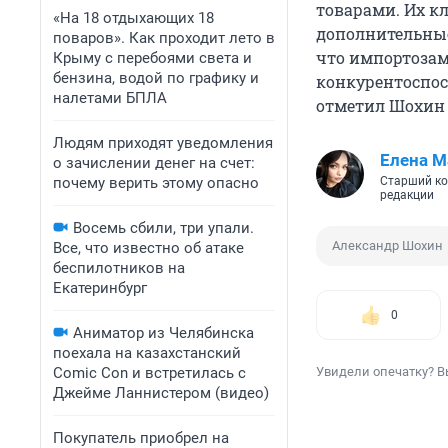
товарами. Их к
«На 18 отдыхающих 18
дополнительные
поваров». Как проходит лето в
что импортозам
Крыму с перебоями света и
бензина, водой по графику и
конкурентоспос
налетами БПЛА
отметил Шохин в
Людям приходят уведомления
Елена М
о зачислении денег на счет:
почему верить этому опасно
Старший ко
редакции
Восемь сбили, три упали.
Александр Шохин
Все, что известно об атаке
беспилотников на
Екатеринбург
0
Аниматор из Челябинска
поехала на казахстанский
Comic Con и встретилась с
Увидели опечатку? В
Джейме Ланнистером (видео)
Покупатель приобрел на