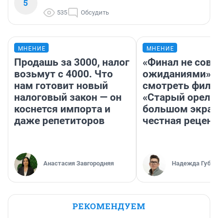
5
535
Обсудить
МНЕНИЕ
МНЕНИЕ
Продашь за 3000, налог
«Финал не совп
возьмут с 4000. Что
ожиданиями»: 
нам готовит новый
смотреть фил
налоговый закон — он
«Старый орел» 
коснется импорта и
большом экран
даже репетиторов
честная рецен
Анастасия Завгородняя
Надежда Губар
РЕКОМЕНДУЕМ